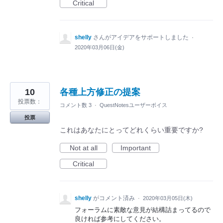
Critical
shelly
さんがアイデアをサポートしました
·
2020年03月06日(金)
10
各種上方修正の提案
投票数：
コメント数 3
·
QuestNotesユーザーボイス
投票
これはあなたにとってどれくらい重要ですか?
Not at all
Important
Critical
shelly
がコメント済み
·
2020年03月05日(木)
フォーラムに素敵な意見が結構詰まってるので
良ければ参考にしてください。