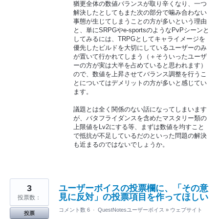
猶更全体の数値バランスが取り辛くなり、一つ
解決したとしてもまた次の部分で噛み合わない
事態が生じてしまうことの方が多いという理由
と、単にSRPGやe-sportsのようなPvPシーンと
してみるには、TRPGとしてキャライメージを
優先したビルドを大切にしているユーザーのみ
が置いて行かれてしまう（＋そういったユーザ
ーの方が実は大半を占めていると思われます）
ので、数値を上昇させてバランス調整を行うこ
とについてはデメリットの方が多いと感じてい
ます。
議題とは全く関係のない話になってしまいます
が、バタフライダンスを含めたマスタリー類の
上限値をLv2にする等、まずは数値を均すこと
で抵抗が不足しているだのといった問題の解決
も近まるのではないでしょうか。
3
ユーザーボイスの投票欄に、「その意
見に反対」の投票項目を作ってほしい
投票数：
コメント数 6
·
QuestNotesユーザーボイス
»
ウェブサイト
投票