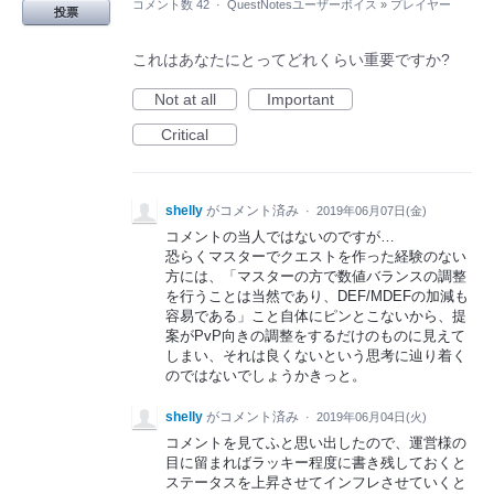
コメント数 42
·
QuestNotesユーザーボイス
»
プレイヤー
投票
これはあなたにとってどれくらい重要ですか?
Not at all
Important
Critical
shelly
がコメント済み
·
2019年06月07日(金)
コメントの当人ではないのですが…
恐らくマスターでクエストを作った経験のない
方には、「マスターの方で数値バランスの調整
を行うことは当然であり、DEF/MDEFの加減も
容易である」こと自体にピンとこないから、提
案がPvP向きの調整をするだけのものに見えて
しまい、それは良くないという思考に辿り着く
のではないでしょうかきっと。
shelly
がコメント済み
·
2019年06月04日(火)
コメントを見てふと思い出したので、運営様の
目に留まればラッキー程度に書き残しておくと
ステータスを上昇させてインフレさせていくと