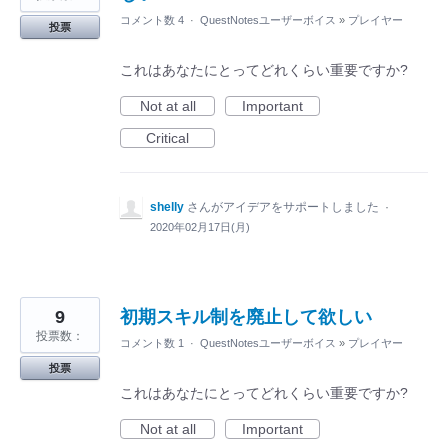
コメント数 4
·
QuestNotesユーザーボイス
»
プレイヤー
投票
これはあなたにとってどれくらい重要ですか?
Not at all
Important
Critical
shelly
さんがアイデアをサポートしました
·
2020年02月17日(月)
9
初期スキル制を廃止して欲しい
投票数：
コメント数 1
·
QuestNotesユーザーボイス
»
プレイヤー
投票
これはあなたにとってどれくらい重要ですか?
Not at all
Important