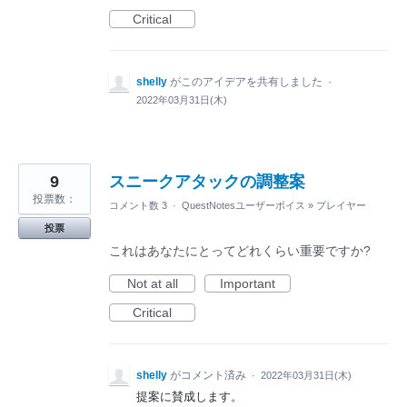
Critical
shelly
がこのアイデアを共有しました
·
2022年03月31日(木)
9
スニークアタックの調整案
投票数：
コメント数 3
·
QuestNotesユーザーボイス
»
プレイヤー
投票
これはあなたにとってどれくらい重要ですか?
Not at all
Important
Critical
shelly
がコメント済み
·
2022年03月31日(木)
提案に賛成します。