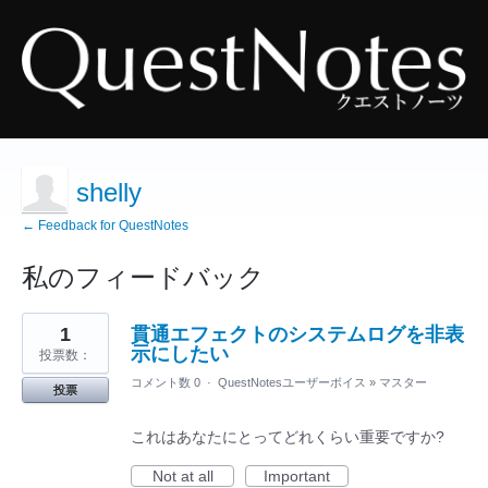
shelly
← Feedback for QuestNotes
私のフィードバック
32
1
貫通エフェクトのシステムログを非表
見
つ
示にしたい
投票数：
か
っ
コメント数 0
·
QuestNotesユーザーボイス
»
マスター
投票
た
結
果
これはあなたにとってどれくらい重要ですか?
Not at all
Important