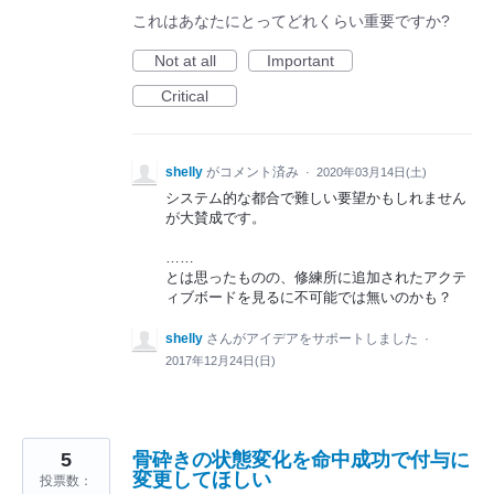
これはあなたにとってどれくらい重要ですか?
Not at all
Important
Critical
shelly
がコメント済み
·
2020年03月14日(土)
システム的な都合で難しい要望かもしれません
が大賛成です。
……
とは思ったものの、修練所に追加されたアクテ
ィブボードを見るに不可能では無いのかも？
shelly
さんがアイデアをサポートしました
·
2017年12月24日(日)
5
骨砕きの状態変化を命中成功で付与に
変更してほしい
投票数：