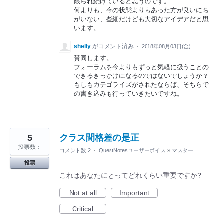
限られ続けていると思うのです。
何よりも、今の状態よりもあった方が良いにち
がいない、些細だけども大切なアイデアだと思
います。
shelly
がコメント済み
·
2018年08月03日(金)
賛同します。
フォーラムを今よりもずっと気軽に扱うことの
できるきっかけになるのではないでしょうか？
もしもカテゴライズがされたならば、そちらで
の書き込みも行っていきたいですね。
5
クラス間格差の是正
投票数：
コメント数 2
·
QuestNotesユーザーボイス
»
マスター
投票
これはあなたにとってどれくらい重要ですか?
Not at all
Important
Critical