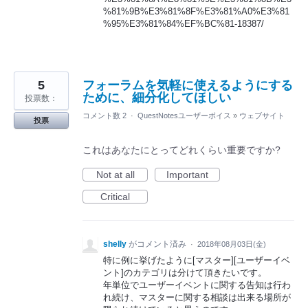
%81%9B%E3%81%8F%E3%81%A0%E3%81
%95%E3%81%84%EF%BC%81-18387/
5
フォーラムを気軽に使えるようにする
ために、細分化してほしい
投票数：
コメント数 2
·
QuestNotesユーザーボイス
»
ウェブサイト
投票
これはあなたにとってどれくらい重要ですか?
Not at all
Important
Critical
shelly
がコメント済み
·
2018年08月03日(金)
特に例に挙げたように[マスター][ユーザーイベ
ント]のカテゴリは分けて頂きたいです。
年単位でユーザーイベントに関する告知は行わ
れ続け、マスターに関する相談は出来る場所が