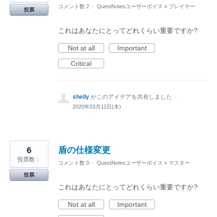
コメント数 2
·
QuestNotesユーザーボイス
»
プレイヤー
投票
これはあなたにとってどれくらい重要ですか?
Not at all
Important
Critical
shelly
がこのアイデアを共有しました
·
2020年03月12日(木)
6
盾の仕様変更
投票数：
コメント数 0
·
QuestNotesユーザーボイス
»
マスター
投票
これはあなたにとってどれくらい重要ですか?
Not at all
Important