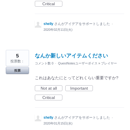
Critical
shelly
さんがアイデアをサポートしました
·
2020年02月11日(火)
5
なんか新しいアイテムください
投票数：
コメント数 0
·
QuestNotesユーザーボイス
»
プレイヤー
投票
これはあなたにとってどれくらい重要ですか?
Not at all
Important
Critical
shelly
さんがアイデアをサポートしました
·
2020年01月15日(水)