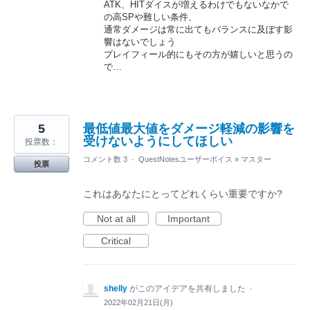
ATK、HITダイスが増えるわけでもないなかで
の高SPや難しい条件、
通常ダメージは常に出てもバランスに及ぼす影
響はないでしょう
プレイフィール的にもその方が嬉しいと思うの
で…
5
最低値最大値をダメージ軽減の影響を
受けないようにしてほしい
投票数：
コメント数 3
·
QuestNotesユーザーボイス
»
マスター
投票
これはあなたにとってどれくらい重要ですか?
Not at all
Important
Critical
shelly
がこのアイデアを共有しました
·
2022年02月21日(月)