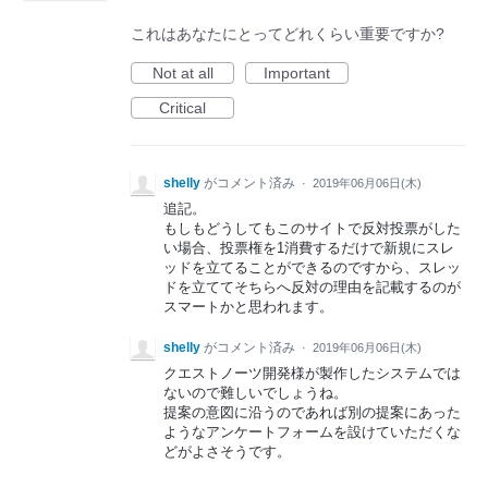
これはあなたにとってどれくらい重要ですか?
Not at all
Important
Critical
shelly
がコメント済み
·
2019年06月06日(木)
追記。
もしもどうしてもこのサイトで反対投票がした
い場合、投票権を1消費するだけで新規にスレ
ッドを立てることができるのですから、スレッ
ドを立ててそちらへ反対の理由を記載するのが
スマートかと思われます。
shelly
がコメント済み
·
2019年06月06日(木)
クエストノーツ開発様が製作したシステムでは
ないので難しいでしょうね。
提案の意図に沿うのであれば別の提案にあった
ようなアンケートフォームを設けていただくな
どがよさそうです。