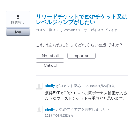
5
リワードチケットでEXPチケット又は
レベルジャンプがしたい
投票数：
コメント数 3
·
QuestNotesユーザーボイス
»
プレイヤー
投票
これはあなたにとってどれくらい重要ですか?
Not at all
Important
Critical
shelly
がコメント済み
·
2019年04月23日(火)
獲得EXPが10クエストの間ボーナス補正が入る
ようなブーストチケットも手段だと思います。
shelly
がこのアイデアを共有しました
·
2019年04月23日(火)