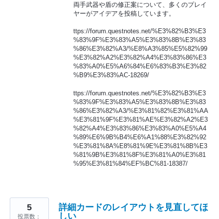
両手武器や盾の修正案について、多くのプレイ
ヤーがアイデアを投稿しています。
ttps://forum.questnotes.net/%E3%82%B3%E3
%83%9F%E3%83%A5%E3%83%8B%E3%83
%86%E3%82%A3/%E8%A3%85%E5%82%99
%E3%82%A2%E3%82%A4%E3%83%86%E3
%83%A0%E5%A6%84%E6%83%B3%E3%82
%B9%E3%83%AC-18269/
ttps://forum.questnotes.net/%E3%82%B3%E3
%83%9F%E3%83%A5%E3%83%8B%E3%83
%86%E3%82%A3/%E3%81%82%E3%81%AA
%E3%81%9F%E3%81%AE%E3%82%A2%E3
%82%A4%E3%83%86%E3%83%A0%E5%A4
%89%E6%9B%B4%E6%A1%88%E3%82%92
%E3%81%8A%E8%81%9E%E3%81%8B%E3
%81%9B%E3%81%8F%E3%81%A0%E3%81
%95%E3%81%84%EF%BC%81-18387/
5
詳細カードのレイアウトを見直してほ
しい
投票数：