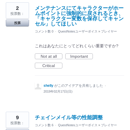
2
メンテナンスにてキャラクターがホー
ムポイントに強制的に戻されるとき、
投票数：
「キャラクター変数を保存してキャン
セル」してほしい
投票
コメント数 0
·
QuestNotesユーザーボイス
»
プレイヤー
これはあなたにとってどれくらい重要ですか?
Not at all
Important
Critical
shelly
がこのアイデアを共有しました
·
2019年02月17日(日)
9
チェインメイル等の性能調整
投票数：
コメント数 6
·
QuestNotesユーザーボイス
»
プレイヤー