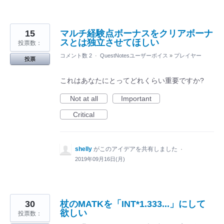
15
マルチ経験点ボーナスをクリアボーナ
スとは独立させてほしい
投票数：
コメント数 2
·
QuestNotesユーザーボイス
»
プレイヤー
投票
これはあなたにとってどれくらい重要ですか?
Not at all
Important
Critical
shelly
がこのアイデアを共有しました
·
2019年09月16日(月)
30
杖のMATKを「INT*1.333...」にして
欲しい
投票数：