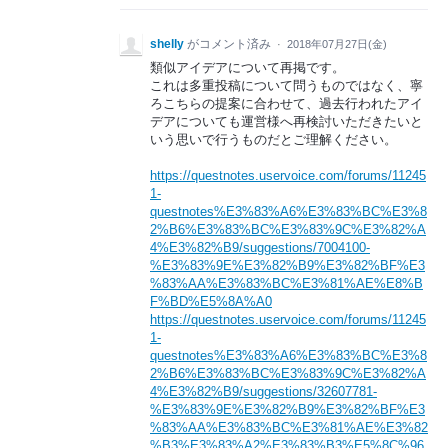
shelly
がコメント済み
·
2018年07月27日(金)
類似アイデアについて再掲です。
これは多重投稿について問うものではなく、寧
ろこちらの提案に合わせて、過去行われたアイ
デアについても運営様へ再検討いただきたいと
いう思いで行うものだとご理解ください。
https://questnotes.uservoice.com/forums/11245
1-
questnotes%E3%83%A6%E3%83%BC%E3%8
2%B6%E3%83%BC%E3%83%9C%E3%82%A
4%E3%82%B9/suggestions/7004100-
%E3%83%9E%E3%82%B9%E3%82%BF%E3
%83%AA%E3%83%BC%E3%81%AE%E8%B
F%BD%E5%8A%A0
https://questnotes.uservoice.com/forums/11245
1-
questnotes%E3%83%A6%E3%83%BC%E3%8
2%B6%E3%83%BC%E3%83%9C%E3%82%A
4%E3%82%B9/suggestions/32607781-
%E3%83%9E%E3%82%B9%E3%82%BF%E3
%83%AA%E3%83%BC%E3%81%AE%E3%82
%B3%E3%83%A2%E3%83%B3%E5%8C%96