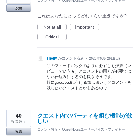
コメント数 7
·
QuestNotesユーザーボイス
»
プレイヤー
投票
これはあなたにとってどれくらい重要ですか?
Not at all
Important
Critical
shelly
がコメント済み
·
2020年03月29日(日)
このフィードバックのように必ずしも投票（レ
ビューでいう★）とコメントの両方が必要では
ない仕組みにするのも良さそうです。
特にgood/badは付ける気は無いけどコメントを
残したいクエストとかもあるので…
40
クエスト内でパーティを組む機能が欲
しい
投票数：
コメント数 5
·
QuestNotesユーザーボイス
»
プレイヤー
投票