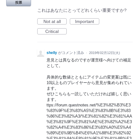
投票
これはあなたにとってどれくらい重要ですか?
Not at all
Important
Critical
shelly
がコメント済み
·
2019年02月12日(火)
意見とは異なるのですが運営様へ向けての補足
として。
具体的な数値とともにアイテムの変更案は既に
10以上ものプレイヤーから意見が集められてい
ます。
ぜひこちらも一読していただければ嬉しく思い
ます。
ttps://forum.questnotes.net/%E3%82%B3%E3
%83%9F%E3%83%A5%E3%83%8B%E3%83
%86%E3%82%A3/%E3%81%82%E3%81%AA
%E3%81%9F%E3%81%AE%E3%82%A2%E3
%82%A4%E3%83%86%E3%83%A0%E5%A4
%89%E6%9B%B4%E6%A1%88%E3%82%92
%E3%81%8A%E8%81%9E%E3%81%8B%E3