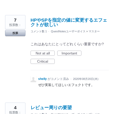
7
HPやSPを指定の値に変更するエフェ
クトが欲しい
投票数：
コメント数 1
·
QuestNotesユーザーボイス
»
マスター
投票
これはあなたにとってどれくらい重要ですか?
Not at all
Important
Critical
shelly
がコメント済み
·
2020年08月20日(木)
ぜひ実装してほしいエフェクトです。
4
レビュー周りの要望
投票数：