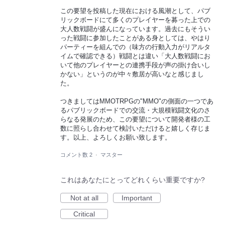
この要望を投稿した現在における風潮として、パブ
リックボードにて多くのプレイヤーを募った上での
大人数戦闘が盛んになっています。過去にもそうい
った戦闘に参加したことがある身としては、やはり
パーティーを組んでの（味方の行動入力がリアルタ
イムで確認できる）戦闘とは違い「大人数戦闘にお
いて他のプレイヤーとの連携手段が声の掛け合いし
かない」というのが中々敷居が高いなと感じまし
た。
つきましてはMMOTRPGの"MMO"の側面の一つであ
るパブリックボードでの交流・大規模戦闘文化のさ
らなる発展のため、この要望について開発者様の工
数に照らし合わせて検討いただけると嬉しく存じま
す。以上、よろしくお願い致します。
コメント数 2
·
マスター
これはあなたにとってどれくらい重要ですか?
Not at all
Important
Critical