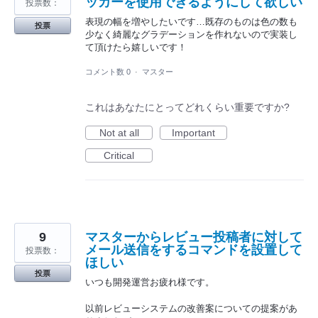
ッカーを使用できるようにして欲しい
投票数：
表現の幅を増やしたいです…既存のものは色の数も
投票
少なく綺麗なグラデーションを作れないので実装し
て頂けたら嬉しいです！
コメント数 0
·
マスター
これはあなたにとってどれくらい重要ですか?
Not at all
Important
Critical
9
マスターからレビュー投稿者に対して
メール送信をするコマンドを設置して
投票数：
ほしい
投票
いつも開発運営お疲れ様です。
以前レビューシステムの改善案についての提案があ