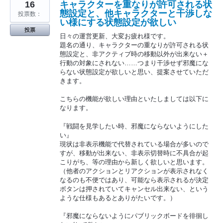
16
キャラクターを重なりが許可される状
態設定と、他キャラクターと干渉しな
投票数：
い様にする状態設定が欲しい
投票
日々の運営更新、大変お疲れ様です。
題名の通り、キャラクターの重なりが許可される状
態設定と、非アクティブ時の移動以外が出来ない＋
行動の対象にされない……つまり干渉せず邪魔にな
らない状態設定が欲しいと思い、提案させていただ
きます。
こちらの機能が欲しい理由といたしましては以下に
なります。
『戦闘を見学したい時、邪魔にならないようにした
い』
現状は非表示機能で代替されている場合が多いので
すが、移動が出来ない、非表示切替時に不具合が起
こりがち、等の理由から新しく欲しいと思います。
（他者のアクションとリアクションが表示されなく
なるのも不便ではあり、可能なら表示されるが決定
ボタンは押されていてキャンセル出来ない、という
ような仕様もあるとありがたいです。）
『邪魔にならないようにパブリックボードを徘徊し