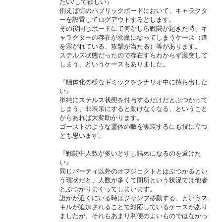
たい/して欲しい』
例えば街のパブリックボードにおいて、キャラクタ
ーを設置してログアウトするとします。
その後同じボードにて何かしら戦闘が起きた時、キ
ャラクターの存在が邪魔になってしまうケース（道
を塞がれている、攻撃が当たる）等があります。
ステルス状態だったので存在すらわからず激突して
しまう、というケースもありました。
『幽体化の様なギミックをシナリオ中に持ち出した
い』
単純にステルス状態を付与するだけだとぶつかって
しまう、非表示にすると動けなくなる、ということ
からあれば大変助かります。
ゴーストのような霊体の敵を実装するにも役に立つ
とも思います。
『戦闘中人数が多いとすし詰めになるのを避けた
い』
同じパーティ以外のオブジェクトとはぶつかるとい
う現状だと、人数が多くて閉所という状況では他者
とぶつかりまくってしまいます。
誰かが近くにいる時はジャンプ移動する、というス
キルが追加されることで対応しているケースがあり
ましたが、それもあまり利便のよいものではなかっ