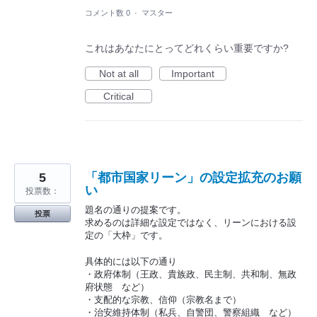
コメント数 0
·
マスター
これはあなたにとってどれくらい重要ですか?
Not at all
Important
Critical
5
「都市国家リーン」の設定拡充のお願
い
投票数：
題名の通りの提案です。
投票
求めるのは詳細な設定ではなく、リーンにおける設
定の「大枠」です。
具体的には以下の通り
・政府体制（王政、貴族政、民主制、共和制、無政
府状態 など）
・支配的な宗教、信仰（宗教名まで）
・治安維持体制（私兵、自警団、警察組織 など）