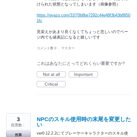
けられた状態となってしまいます（画像参照）
https://gyazo.com/31f70b8be7292c44e48f3b43b8850
1fc
見栄えがあまり良くなくてちょっと悲しいのでペー
ジ内でも値表記になると嬉しいです
コメント数 0
·
マスター
これはあなたにとってどれくらい重要ですか?
Not at all
Important
Critical
3
NPCのスキル使用時の末尾を変更した
い
投票数：
ver0.12.2.2にてプレーヤーキャラクターのスキル使
投票