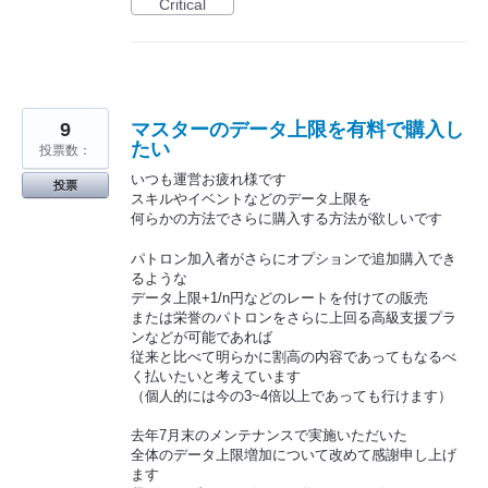
Critical
9
マスターのデータ上限を有料で購入し
たい
投票数：
いつも運営お疲れ様です
投票
スキルやイベントなどのデータ上限を
何らかの方法でさらに購入する方法が欲しいです
パトロン加入者がさらにオプションで追加購入でき
るような
データ上限+1/n円などのレートを付けての販売
または栄誉のパトロンをさらに上回る高級支援プラ
ンなどが可能であれば
従来と比べて明らかに割高の内容であってもなるべ
く払いたいと考えています
（個人的には今の3~4倍以上であっても行けます）
去年7月末のメンテナンスで実施いただいた
全体のデータ上限増加について改めて感謝申し上げ
ます