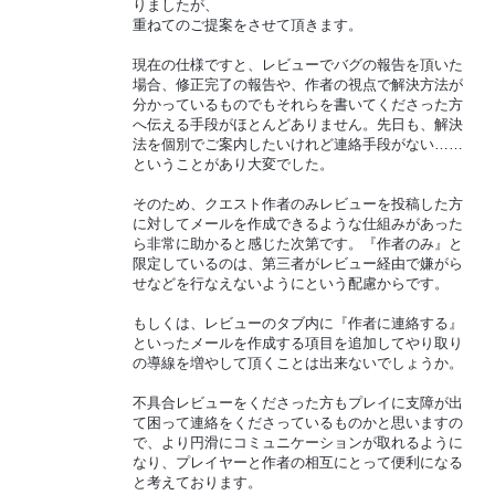
りましたが、
重ねてのご提案をさせて頂きます。
現在の仕様ですと、レビューでバグの報告を頂いた
場合、修正完了の報告や、作者の視点で解決方法が
分かっているものでもそれらを書いてくださった方
へ伝える手段がほとんどありません。先日も、解決
法を個別でご案内したいけれど連絡手段がない……
ということがあり大変でした。
そのため、クエスト作者のみレビューを投稿した方
に対してメールを作成できるような仕組みがあった
ら非常に助かると感じた次第です。『作者のみ』と
限定しているのは、第三者がレビュー経由で嫌がら
せなどを行なえないようにという配慮からです。
もしくは、レビューのタブ内に『作者に連絡する』
といったメールを作成する項目を追加してやり取り
の導線を増やして頂くことは出来ないでしょうか。
不具合レビューをくださった方もプレイに支障が出
て困って連絡をくださっているものかと思いますの
で、より円滑にコミュニケーションが取れるように
なり、プレイヤーと作者の相互にとって便利になる
と考えております。