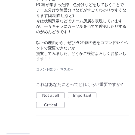
PC達が集まった際、色分けなどをしておくことで
チーム分けや陣営分けなどがすごくわかりやすくな
ります(赤組白組など)
今は状態異常などでチーム所属を表現しています
が、一々キャラにカーソルを当てて確認したりする
のがめんどうです！
以上の理由から、ぜひPCの駒の色をコマンドやイベ
ントで変更できないか
提案してみました、どうかご検討よろしくお願いし
ます！！
コメント数 0
·
マスター
これはあなたにとってどれくらい重要ですか?
Not at all
Important
Critical