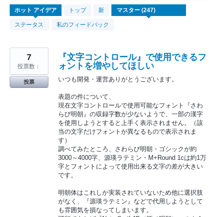
247
ホット
アイデア
トップ
新
見
つ
ステータス
私のフィードバック
か
っ
た
結
果
7
『文字コントロール』で使用できるフ
ォントを増やしてほしい
投票数：
いつも開発・運営ありがとうございます。
投票
表題の件について、
現在文字コントロールで使用可能なフォント『さわ
らび明朝』の収録字数が少ないようで、一部の漢字
を使用しようとすると上手く表示されません。（該
当の文字だけフォントが異なるもので表示されま
す）
調べてみたところ、さわらび明朝・ゴシックが約
3000～4000字、源瑛ラテミン・M+Round 1cは約1万
字とフォントによって使用出来る文字の差が大きい
です。
明朝体はこれしか実装されていないため他に選択肢
がなく、『源瑛ラテミン』などで代用しようとして
も雰囲気を損なってしまいます。