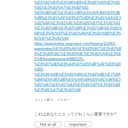
%E5%91%B3%E6%96%B9%E3%81%A0%E3%81
%91%E3%81%A7%E3%82%82-
%E5%90%8C%E3%81%98%E5%A0%B4%E5%90
%88%E3%81%AF%E9%87%8D%E3%81%AA%E3
%82%8A%E3%81%8C%E8%B5%B7%E3%81%93
%E3%82%8B%E3%82%88%E3%81%86%E3%81%
AB%E3%81%97%E3%81%A6%E3%81%BB%E3%
81%97%E3%81%84
https://questnotes.uservoice.com/forums/112451-
questnotes%E3%83%A6%E3%83%BC%E3%82%B
6%E3%83%BC%E3%83%9C%E3%82%A4%E3%8
2%B9/suggestions/43885320--
%E9%87%8D%E8%A4%87%E5%8F%AF%E8%83
%BD-
%E3%81%AB%E3%81%99%E3%82%8B%E7%8A
%B6%E6%85%8B%E5%A4%89%E5%8C%96%E3
%81%8C%E6%AC%B2%E3%81%97%E3%81%84
%E3%81%A7%E3%81%99
コメント数 4
·
マスター
これはあなたにとってどれくらい重要ですか?
Not at all
Important