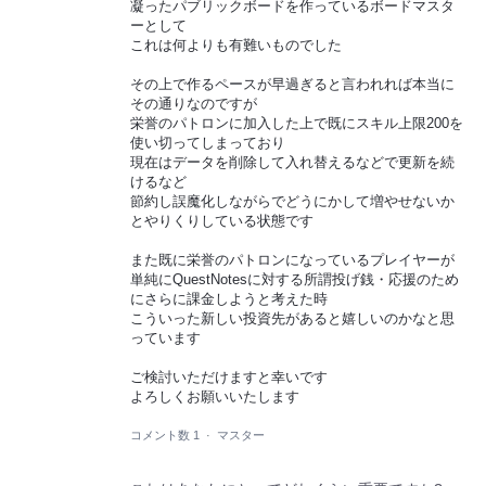
凝ったパブリックボードを作っているボードマスタ
ーとして
これは何よりも有難いものでした
その上で作るペースが早過ぎると言われれば本当に
その通りなのですが
栄誉のパトロンに加入した上で既にスキル上限200を
使い切ってしまっており
現在はデータを削除して入れ替えるなどで更新を続
けるなど
節約し誤魔化しながらでどうにかして増やせないか
とやりくりしている状態です
また既に栄誉のパトロンになっているプレイヤーが
単純にQuestNotesに対する所謂投げ銭・応援のため
にさらに課金しようと考えた時
こういった新しい投資先があると嬉しいのかなと思
っています
ご検討いただけますと幸いです
よろしくお願いいたします
コメント数 1
·
マスター