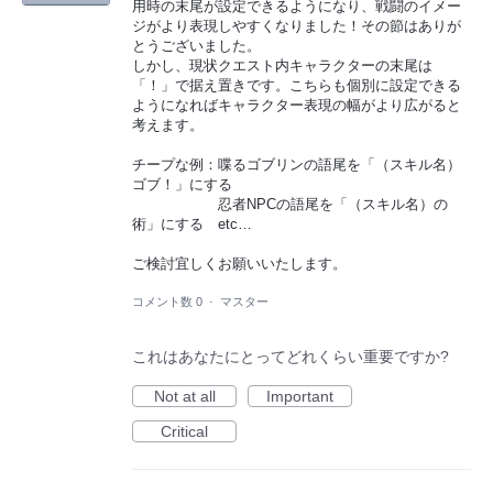
用時の末尾が設定できるようになり、戦闘のイメー
ジがより表現しやすくなりました！その節はありが
とうございました。
しかし、現状クエスト内キャラクターの末尾は
「！」で据え置きです。こちらも個別に設定できる
ようになればキャラクター表現の幅がより広がると
考えます。
チープな例：喋るゴブリンの語尾を「（スキル名）
ゴブ！」にする
忍者NPCの語尾を「（スキル名）の
術」にする etc…
ご検討宜しくお願いいたします。
コメント数 0
·
マスター
これはあなたにとってどれくらい重要ですか?
Not at all
Important
Critical