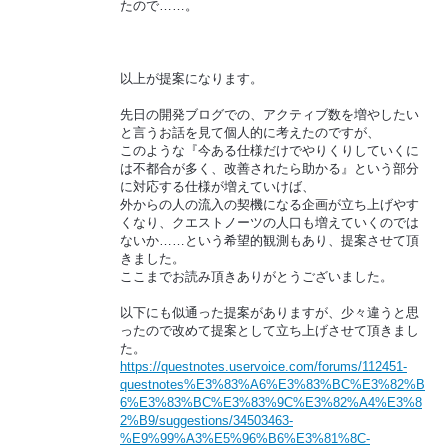
たので……。
以上が提案になります。
先日の開発ブログでの、アクティブ数を増やしたい
と言うお話を見て個人的に考えたのですが、
このような『今ある仕様だけでやりくりしていくに
は不都合が多く、改善されたら助かる』という部分
に対応する仕様が増えていけば、
外からの人の流入の契機になる企画が立ち上げやす
くなり、クエストノーツの人口も増えていくのでは
ないか……という希望的観測もあり、提案させて頂
きました。
ここまでお読み頂きありがとうございました。
以下にも似通った提案がありますが、少々違うと思
ったので改めて提案として立ち上げさせて頂きまし
た。
https://questnotes.uservoice.com/forums/112451-
questnotes%E3%83%A6%E3%83%BC%E3%82%B
6%E3%83%BC%E3%83%9C%E3%82%A4%E3%8
2%B9/suggestions/34503463-
%E9%99%A3%E5%96%B6%E3%81%8C-