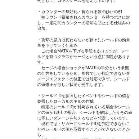
例として、以下のケースを想定しています。
・カウンターの無効化・得られる数の修正の例
毎ラウンド蓄積されるカウンターを持つボスに対
し、一定期間カウンターの増加を防止する仕組みの
追加。
・攻撃の威力は変わらないが徐々にシールドの効果
量を下げていく仕組み
この場合MATKを下げる手段もありますが、シー
ルドを持つクラスがセージという点に問題がありま
す。
セージの場合ショックがMATKの半分という参照
の仕方をしているため、整数でしか指定できないダ
メージエフェクトの修正では対応できず、シールド
の値修正が欲しい状況が発生します。
・シールドIDを参照したイベントやシールドの値を
参照したローカルスキルの作成
特定のシールドIDが付与されている場合やシール
ドの値が1以上の場合、シールドを解除したりその値
に等しいダメージを与えるなどを想定しています。
現在ではトリガーにシールドIDを判定できないこ
とやシールドの値を取得することができないことか
ら、