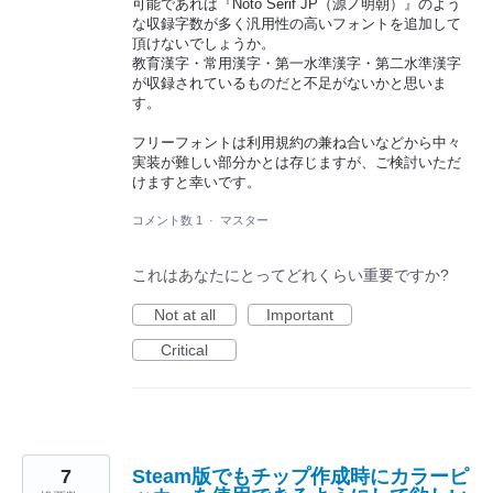
可能であれば『Noto Serif JP（源ノ明朝）』のよう
な収録字数が多く汎用性の高いフォントを追加して
頂けないでしょうか。
教育漢字・常用漢字・第一水準漢字・第二水準漢字
が収録されているものだと不足がないかと思いま
す。
フリーフォントは利用規約の兼ね合いなどから中々
実装が難しい部分かとは存じますが、ご検討いただ
けますと幸いです。
コメント数 1
·
マスター
これはあなたにとってどれくらい重要ですか?
Not at all
Important
Critical
7
Steam版でもチップ作成時にカラーピ