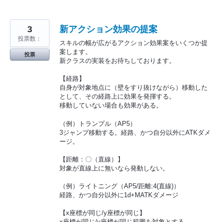
3
新アクション効果の提案
投票数：
スキルの幅が広がるアクション効果案をいくつか提
案します。
投票
新クラスの実装をお待ちしております。
【経路】
自身が対象地点に（壁をすり抜けながら）移動した
として、その経路上に効果を発揮する。
移動していない場合も効果がある。
（例）トランプル（AP5）
3ジャンプ移動する。経路、かつ自分以外にATKダメ
ージ。
【距離：〇（直線）】
対象が直線上に無いなら発動しない。
（例）ライトニング（AP5/距離:4(直線)）
経路、かつ自分以外に1d+MATKダメージ
【x座標が同じ/y座標が同じ】
x座標が同じ/y座標が同じ範囲を対象とする。