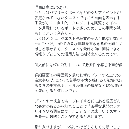
理由は主に2つあり、
ひとつはパブリックボードなどのクリアイベントが
設定されていないクエストではこの画面を表示する
手段がなく、自主的にクレジットを閲覧するイベン
トを用意しているボードが多いため、この手間を減
らせるという利点から、
もうひとつは、クエスト詳細文の記入可能な行数が4
～5行と少ないので必要な情報を書ききるのを難しく
感じる事が多く、クエストを受ける前に閲覧できる
情報タブとしての活用方法に期待出来るためです。
個人的には特に2点目について必要性を感じる事が多
く、
詳細画面での雰囲気を損なわずにプレイする上での
注意事項(人によって苦手や不快を感じる可能性のあ
る要素の事前説明、不具合修正の履歴など)の伝達が
可能になると嬉しいです。
プレイヤー視点でも、プレイする前にある程度どん
な要素があるかを知れることで『苦手な展開のシナ
リオをやる羽目になった…』などの悲しいミスマッ
チを一定数防ぐことができると思います。
恐れ入りますが、ご検討のほどよろしくお願いしま