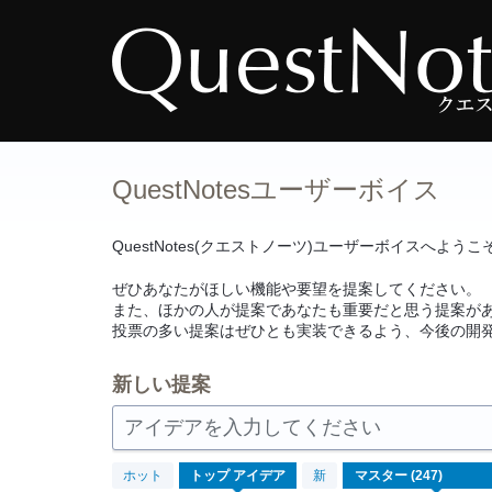
コ
ン
テ
ン
ツ
へ
ス
キ
ッ
プ
QuestNotesユーザーボイス
QuestNotes(クエストノーツ)ユーザーボイスへようこ
ぜひあなたがほしい機能や要望を提案してください。
また、ほかの人が提案であなたも重要だと思う提案が
投票の多い提案はぜひとも実装できるよう、今後の開
新しい提案
アイデアを入力してください
247
ホット
トップ
アイデア
新
見