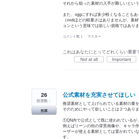
それから狙った素材の入手が難しいという
また、oggにすれば多少軽くなることもあ
（midiほどの軽量さはありませんが、
ョンという意味では欲しい規格ではあり
コメント数 1
·
マスター
これはあなたにとってどれくらい重要
Not at all
Important
26
公式素材を充実させてほしい
投票数：
推奨素材として上げられている素材の量
そのためにやって欲しいことは２つあり
投票
①QN内で公式として既に使われているが
例えばリーンの街の背景画像や、キャラ作
ーザーが使える素材としては置かれてい
す。