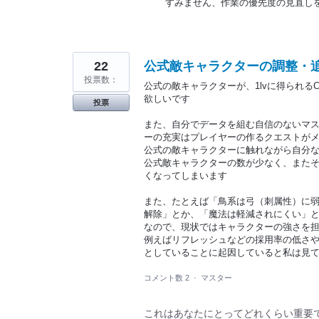
すみません、作業の優先度の見直し
22
公式敵キャラクターの調整・
投票数：
公式の敵キャラクターが、1lvに得られ
欲しいです
投票
また、自分でデータを組む自信のないマ
ーの充実はプレイヤーの作るクエストがメ
公式の敵キャラクターに触れながら自分
公式敵キャラクターの数が少なく、また
くなってしまいます
また、たとえば「鳥系は弓（刺属性）に
解除」とか、「魔法は軽減されにくい」
なので、現状ではキャラクターの強さを
例えばリフレッシュなどの採用率の低さ
としていることに起因していると私は見
コメント数 2
·
マスター
これはあなたにとってどれくらい重要