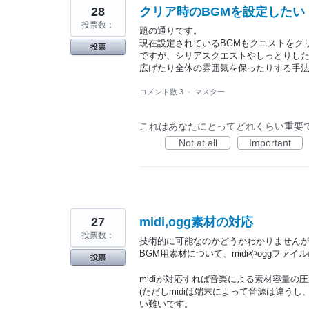
28
クリア時のBGMを設定したい
投票数：
題の通りです。
現在設定されているBGMもクエストをク
投票
ですが、シリアスクエストやしっとりし
広げたり全体の雰囲気を保ったりする手法
コメント数 3
·
マスター
これはあなたにとってどれくらい重要
Not at all
Important
27
midi,ogg素材の対応
投票数：
技術的に可能なのかどうかわかりません
BGM用素材について、midiやoggファ
投票
midiが対応すれば音楽による素材容量の
(ただしmidiは端末によって音源は違う
い難いです。