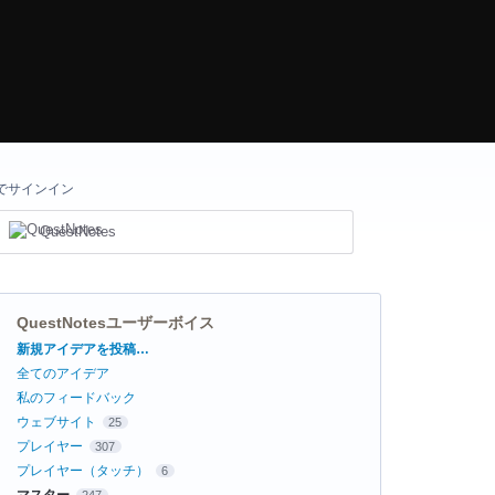
でサインイン
QuestNotes
QuestNotesユーザーボイス
カ
新規アイデアを投稿…
テ
全てのアイデア
ゴ
リ
私のフィードバック
ウェブサイト
25
プレイヤー
307
プレイヤー（タッチ）
6
マスター
247