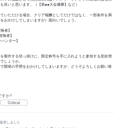
も良いと思います。（【第●●大会優勝】など）
していただける場合、クリア報酬としてだけではなく、一部条件を満
間をおかけしてしまいますが）面白いでしょう。
冒険者】
冒険者】
ーハンター】
トを製作する切っ掛けに、限定称号を手に入れようと参加する意欲増
いでしょうか。
ので開発の手間をおかけしてしまいますが、どうぞよろしくお願い致
ですか?
Critical
返答しました