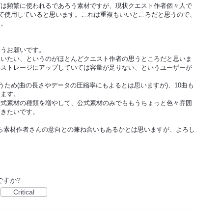
どは頻繁に使われるであろう素材ですが、現状クエスト作者個々人で
して使用していると思います。これは重複もいいところだと思うので、
す。
いうお願いです。
使いたい、というのがほとんどクエスト作者の思うところだと思いま
部ストレージにアップしていては容量が足りない、というユーザーが
うため(曲の長さやデータの圧縮率にもよるとは思いますが)、10曲も
います。
公式素材の種類を増やして、公式素材のみでももうちょっと色々雰囲
頂きたいです。
ら素材作者さんの意向との兼ね合いもあるかとは思いますが、よろし
ですか?
Critical