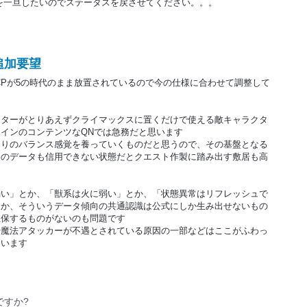
を一旦したいのでステータスを戻させてください。。。
追加要望
るCPが5の時代のまま放置されているので今の仕様に合わせて調整して
スターがとりあえずクライマックスに置くだけで使える敵キャラクタ
インのコンテンツなQNでは急務だと思います
なりのバランス感覚を養っていくものだと思うので、その基盤となる
そのデータも信用できない状態だとクエスト作製に踏み出す敷居も高
弱い」とか、「獣系は火に弱い」とか、「状態異常はリフレッシュで
とか、そういうデータ傾向の共通認識は公式にしか生み出せないもの
担保するものがないのも問題です
や魔法アタッカーが不遇とされている原因の一部などはここがふわっ
ています
ですか?