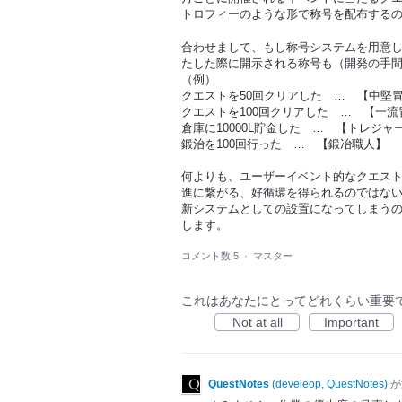
トロフィーのような形で称号を配布するの
合わせまして、もし称号システムを用意
たした際に開示される称号も（開発の手
（例）
クエストを50回クリアした … 【中堅
クエストを100回クリアした … 【一流
倉庫に10000L貯金した … 【トレジャ
鍛治を100回行った … 【鍛冶職人】
何よりも、ユーザーイベント的なクエス
進に繋がる、好循環を得られるのではな
新システムとしての設置になってしまう
します。
コメント数 5
·
マスター
これはあなたにとってどれくらい重要
Not at all
Important
QuestNotes
(
develeop, QuestNotes
)
が