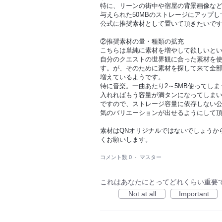
特に、リーンの街中や宿屋の背景画像な
与えられた50MBのストレージにアップ
公式に推奨素材として置いて頂きたいで
②推奨素材の量・種類の拡充
こちらは単純に素材を増やして欲しいと
自分のクエストの世界観に合った素材を
す。が、そのために素材を探して来て全
増えているようです。
特に音楽。一曲あたり2～5MB使ってしま
入れればもう容量が満タンになってしま
ですので、ストレージ容量に依存しない
気のバリエーションが出せるようにして
素材はQNオリジナルではないでしょうか
くお願いします。
コメント数 0
·
マスター
これはあなたにとってどれくらい重要
Not at all
Important