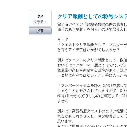
22
クリア報酬としての称号シス
投票数：
完了済アイデア「経験値獲得条件の見直
価値のある要素」を何らかの形で取り入
投票
そこで、
「クエストクリア報酬として、マスター
と言うアイデアはいかがでしょうか？
例えばクエストのクリア報酬として、数
おいてはコアゲーマー層とそうでないプ
難易度の高低を判断する基準が無く、設
ータ的に有利ではない）が、手に入った
「フレバーアイテムをひとつだけ作成し
しまうことが懸念されてしまうので、新
獲得↓称号から好きなものを指定して、詳
ません。
例えば、高難易度クエストのクリア報酬【
れるかもしれませんし、ネタ称号として【
思います。
月ごとに開催されるイベントに当たるクエ