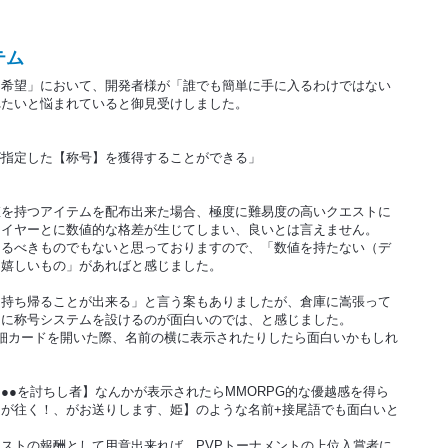
テム
し希望」において、開発者様が「誰でも簡単に手に入るわけではない
れたいと悩まれていると御見受けしました。
が指定した【称号】を獲得することができる」
値を持つアイテムを配布出来た場合、極度に難易度の高いクエストに
レイヤーとに数値的な格差が生じてしまい、良いとは言えません。
けるべきものでもないと思っておりますので、「数値を持たない（デ
ら嬉しいもの」があればと感じました。
て持ち帰ることが出来る」と言う案もありましたが、倉庫に嵩張って
たに称号システムを設けるのが面白いのでは、と感じました。
細カードを開いた際、名前の横に表示されたりしたら面白いかもしれ
●●を討ちし者】なんかが表示されたらMMORPG的な優越感を得ら
が往く！、がお送りします、姫】のような名前+接尾語でも面白いと
ストの報酬として用意出来れば、PVPトーナメントの上位入賞者に