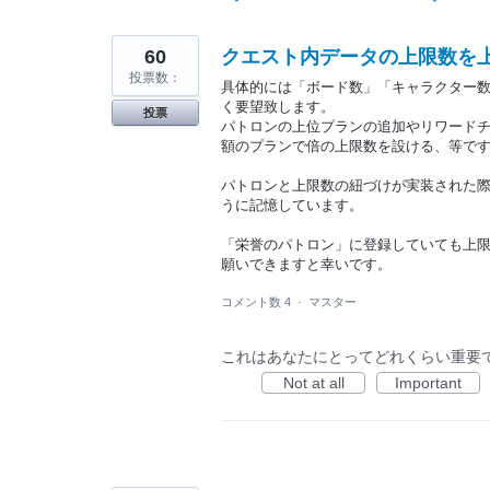
つ
か
っ
た
60
クエスト内データの上限数を
結
投票数：
果
具体的には「ボード数」「キャラクター
く要望致します。
投票
パトロンの上位プランの追加やリワード
額のプランで倍の上限数を設ける、等で
パトロンと上限数の紐づけが実装された
うに記憶しています。
「栄誉のパトロン」に登録していても上
願いできますと幸いです。
コメント数 4
·
マスター
これはあなたにとってどれくらい重要
Not at all
Important