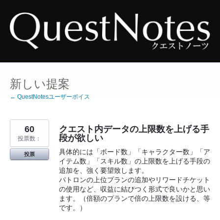
コ
ン
テ
ン
ツ
へ
ス
キ
ッ
プ
新しい提案
← QuestNotesユーザーボイス
60
クエスト内データの上限数を上げる手
段が欲しい
投票数：
具体的には「ボード数」「キャラクター数」「ア
投票
イテム数」「スキル数」の上限数を上げる手段の
追加を、強く要望致します。
パトロンの上位プランの追加やリワードチケット
の使用など、収益に結びつく形式で良いかと思い
ます。（倍額のプランで倍の上限数を設ける、等
です。）