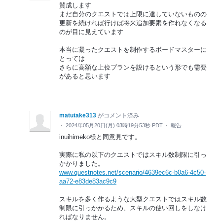
賛成します
まだ自分のクエストでは上限に達していないものの
更新を続ければ行けば将来追加要素を作れなくなる
のが目に見えています
本当に凝ったクエストを制作するボードマスターに
とっては
さらに高額な上位プランを設けるという形でも需要
があると思います
matutake313
がコメント済み
·
2024年05月20日(月) 03時19分53秒 PDT
·
報告
inuihimeko様と同意見です。
実際に私の以下のクエストではスキル数制限に引っ
かかりました。
www.questnotes.net/scenario/4639ec6c-b0a6-4c50-
aa72-e83de83ac9c9
スキルを多く作るような大型クエストではスキル数
制限に引っかかるため、スキルの使い回しをしなけ
ればなりません。