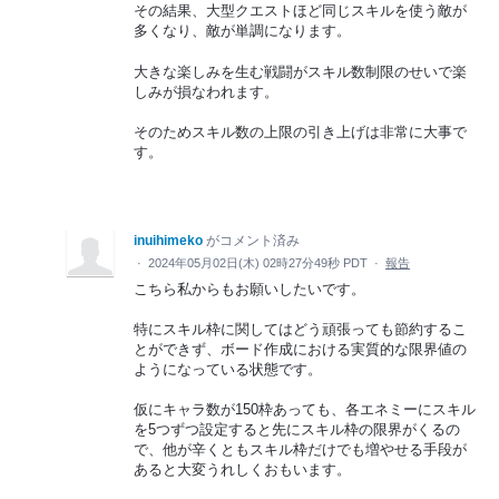
その結果、大型クエストほど同じスキルを使う敵が
多くなり、敵が単調になります。
大きな楽しみを生む戦闘がスキル数制限のせいで楽
しみが損なわれます。
そのためスキル数の上限の引き上げは非常に大事で
す。
inuihimeko
がコメント済み
·
2024年05月02日(木) 02時27分49秒 PDT
·
報告
こちら私からもお願いしたいです。
特にスキル枠に関してはどう頑張っても節約するこ
とができず、ボード作成における実質的な限界値の
ようになっている状態です。
仮にキャラ数が150枠あっても、各エネミーにスキル
を5つずつ設定すると先にスキル枠の限界がくるの
で、他が辛くともスキル枠だけでも増やせる手段が
あると大変うれしくおもいます。