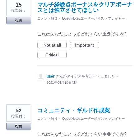
15
マルチ経験点ボーナスをクリアボーナ
スとは独立させてほしい
投票数：
コメント数 2
·
QuestNotesユーザーボイス
»
プレイヤー
投票
これはあなたにとってどれくらい重要ですか?
Not at all
Important
Critical
user
さんがアイデアをサポートしました
·
2021年05月19日(水)
52
コミュニティ・ギルド作成案
投票数：
コメント数 0
·
QuestNotesユーザーボイス
»
プレイヤー
投票
これはあなたにとってどれくらい重要ですか?