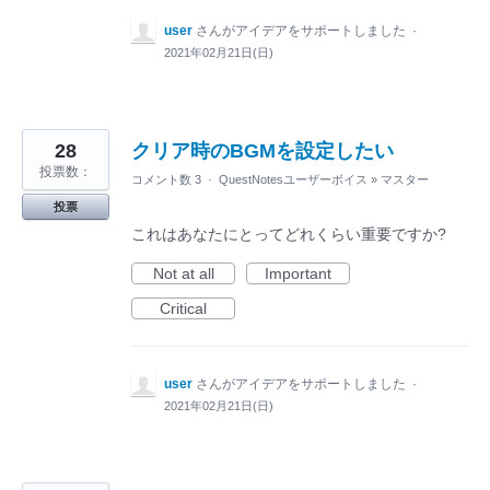
user
さんがアイデアをサポートしました
·
2021年02月21日(日)
28
クリア時のBGMを設定したい
投票数：
コメント数 3
·
QuestNotesユーザーボイス
»
マスター
投票
これはあなたにとってどれくらい重要ですか?
Not at all
Important
Critical
user
さんがアイデアをサポートしました
·
2021年02月21日(日)