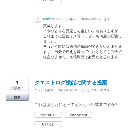
user
がコメント済み
·
2021年09月12日(日)
賛成します。
「やりとりを見返して楽しい」もありますが、
これまでに送信ミス等トラブルも何度か経験し
ました。
そういう時には送信の確認ができないと困りま
すし、自分で控えを取っていたとしても完全で
はありません。送信履歴は必要だと思います。
1
クエストログ機能に関する提案
投票数：
コメント数 0
·
QuestNotesユーザーボイス
»
マスター
投票
これはあなたにとってどれくらい重要ですか?
Not at all
Important
Critical