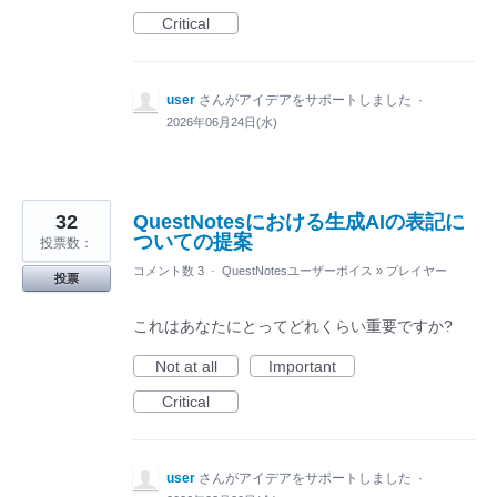
Critical
user
さんがアイデアをサポートしました
·
2026年06月24日(水)
32
QuestNotesにおける生成AIの表記に
ついての提案
投票数：
コメント数 3
·
QuestNotesユーザーボイス
»
プレイヤー
投票
これはあなたにとってどれくらい重要ですか?
Not at all
Important
Critical
user
さんがアイデアをサポートしました
·