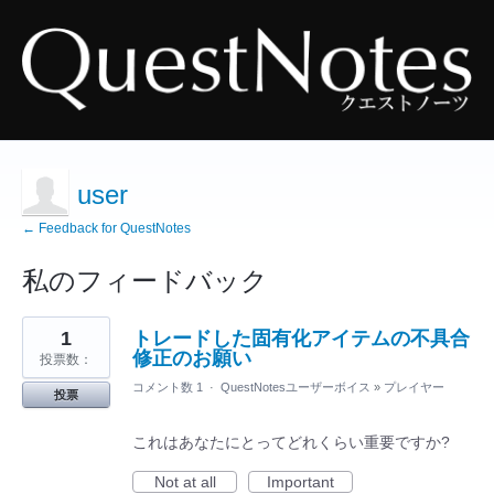
user
← Feedback for QuestNotes
私のフィードバック
20
1
トレードした固有化アイテムの不具合
見
つ
修正のお願い
投票数：
か
っ
コメント数 1
·
QuestNotesユーザーボイス
»
プレイヤー
投票
た
結
果
これはあなたにとってどれくらい重要ですか?
Not at all
Important