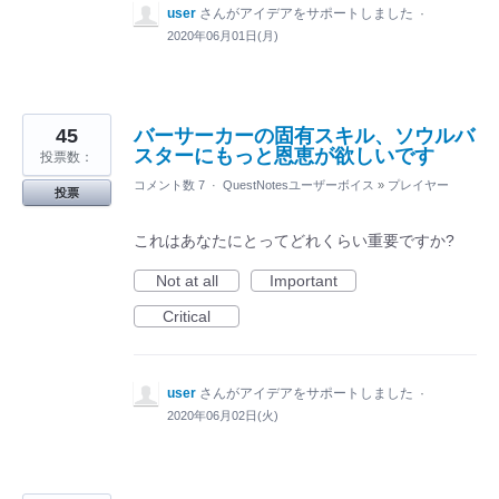
user
さんがアイデアをサポートしました
·
2020年06月01日(月)
45
バーサーカーの固有スキル、ソウルバ
スターにもっと恩恵が欲しいです
投票数：
コメント数 7
·
QuestNotesユーザーボイス
»
プレイヤー
投票
これはあなたにとってどれくらい重要ですか?
Not at all
Important
Critical
user
さんがアイデアをサポートしました
·
2020年06月02日(火)