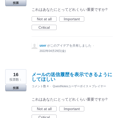
投票
これはあなたにとってどれくらい重要ですか?
Not at all
Important
Critical
user
がこのアイデアを共有しました
·
2022年04月29日(金)
16
メールの送信履歴を表示できるように
してほしい
投票数：
コメント数 4
·
QuestNotesユーザーボイス
»
プレイヤー
投票
これはあなたにとってどれくらい重要ですか?
Not at all
Important
Critical