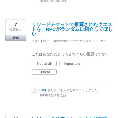
2026年02月20日(金)
7
リワードチケットで推薦されたクエス
トを、NPCがランダムに紹介してほし
投票数：
い
投票
コメント数 0
·
QuestNotesユーザーボイス
»
プレイヤー
これはあなたにとってどれくらい重要ですか?
Not at all
Important
Critical
user
さんがアイデアをサポートしました
·
2025年12月13日(土)