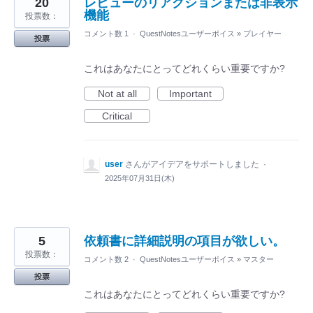
20
レビューのリアクションまたは非表示
機能
投票数：
コメント数 1
·
QuestNotesユーザーボイス
»
プレイヤー
投票
これはあなたにとってどれくらい重要ですか?
Not at all
Important
Critical
user
さんがアイデアをサポートしました
·
2025年07月31日(木)
5
依頼書に詳細説明の項目が欲しい。
投票数：
コメント数 2
·
QuestNotesユーザーボイス
»
マスター
投票
これはあなたにとってどれくらい重要ですか?