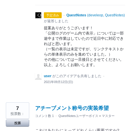
·
QuestNotes
(
develeop, QuestNotes
)
予定済み
が返答しました
提案ありがとうございます！
「公開ログのゲーム内で表示」については一部
途中まで作業はしていたので近日中に対応でき
ればと思います。
（一覧の表示は未定ですが、リンクテキストか
らの単体表示のみを進めていました。）
その他については一旦後日とさせてください。
以上、よろしくお願いします。
user
がこのアイデアを共有しました
·
2021年09月12日(日)
7
アチーブメント称号の実装希望
投票数：
コメント数 1
·
QuestNotesユーザーボイス
»
マスター
投票
これはあなたにとってどれくらい重要ですか?