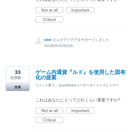
Not at all
Important
Critical
user
さんがアイデアをサポートしました
·
2021年05月23日(日)
33
ゲーム内通貨『ルド』を使用した固有
化の提案
投票数：
コメント数 2
·
QuestNotesユーザーボイス
»
プレイヤー
投票
これはあなたにとってどれくらい重要ですか?
Not at all
Important
Critical