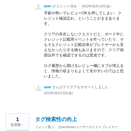
user
がコメント済み
·
2022年05月13日(金)
手癖や勢いでレビューOKを押してしまい、ク
レジット確認忘れ…ということがままありま
す。
クリアの存在しないクエストだと、ボード中に
クレジット記載用イベントを作っていたり、そ
もそもクレジット記載自体がプレイヤーから見
えなかったりする物もありますので、クリア画
面以外でも確認できるのは賛成です。
ログ履歴から開けるレビュー欄にタブが増える
と、情報の収まりもよくて見やすいのではと思
いました。
user
さんがアイデアをサポートしました
·
2022年05月13日(金)
1
タグ検索性の向上
投票数：
コメント数 1
·
QuestNotesユーザーボイス
»
プレイヤー