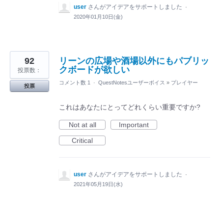
user
さんがアイデアをサポートしました
·
2020年01月10日(金)
92
リーンの広場や酒場以外にもパブリッ
クボードが欲しい
投票数：
コメント数 1
·
QuestNotesユーザーボイス
»
プレイヤー
投票
これはあなたにとってどれくらい重要ですか?
Not at all
Important
Critical
user
さんがアイデアをサポートしました
·
2021年05月19日(水)