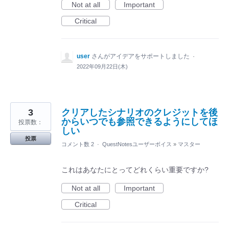
Not at all
Important
Critical
user
さんがアイデアをサポートしました
·
2022年09月22日(木)
3
クリアしたシナリオのクレジットを後
からいつでも参照できるようにしてほ
投票数：
しい
投票
コメント数 2
·
QuestNotesユーザーボイス
»
マスター
これはあなたにとってどれくらい重要ですか?
Not at all
Important
Critical