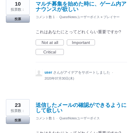
10
マルチ募集を始めた時に、ゲーム内ア
ナウンスが欲しい
投票数：
コメント数 1
·
QuestNotesユーザーボイス
»
プレイヤー
投票
これはあなたにとってどれくらい重要ですか?
Not at all
Important
Critical
user
さんがアイデアをサポートしました
·
2020年07月30日(木)
23
送信したメールの確認ができるように
して欲しい
投票数：
コメント数 1
·
QuestNotesユーザーボイス
投票
これはあなたにとってどれくらい重要ですか?