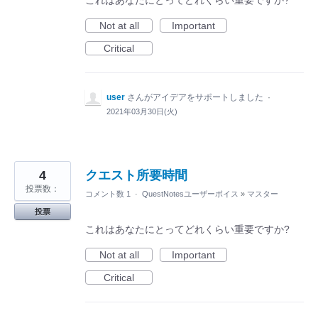
Not at all
Important
Critical
user
さんがアイデアをサポートしました
·
2021年03月30日(火)
4
クエスト所要時間
投票数：
コメント数 1
·
QuestNotesユーザーボイス
»
マスター
投票
これはあなたにとってどれくらい重要ですか?
Not at all
Important
Critical