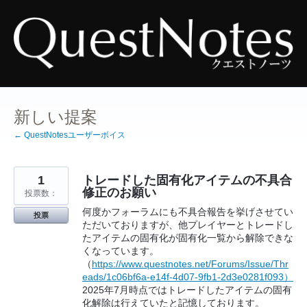
コ
ン
テ
ン
ツ
へ
ス
キ
ッ
プ
新しい提案
← QuestNotesユーザーボイス
1
トレードした固有化アイテムの不具合
修正のお願い
投票数：
何度かフォーラムにも不具合報告を挙げさせてい
投票
ただいておりますが、他プレイヤーとトレードし
たアイテムの固有化が固有化一覧から解除できな
くなっています。
（
https://www.questnotes.net/Forums/Issue/Thr
eads/1c06bf6a-e14f-4d07-9fb1-2d3e0281f093）
2025年7月時点ではトレードしたアイテムの固有
化解除は行えていたと記憶しております。