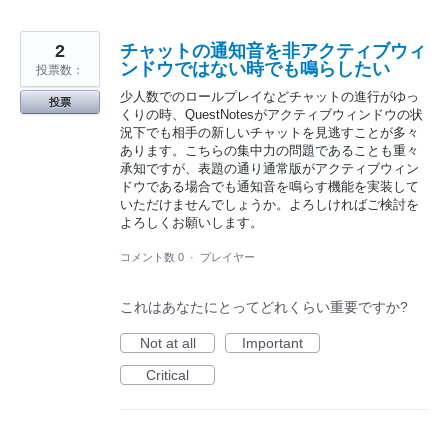
2
チャットの通知音を非アクティブウィ
ンドウではない時でも鳴らしたい
投票数：
少人数でのロールプレイなどチャットの進行がゆっ
投票
くりの時、QuestNotesがアクティブウィンドウの状
況下でも相手の新しいチャットを見逃すことが多々
あります。こちらの集中力の問題であることも重々
承知ですが、表題の通り通常版がアクティブウィン
ドウである場合でも通知音を鳴らす機能を実装して
いただけませんでしょうか。よろしければご検討を
よろしくお願いします。
コメント数 0
·
プレイヤー
これはあなたにとってどれくらい重要ですか?
Not at all
Important
Critical