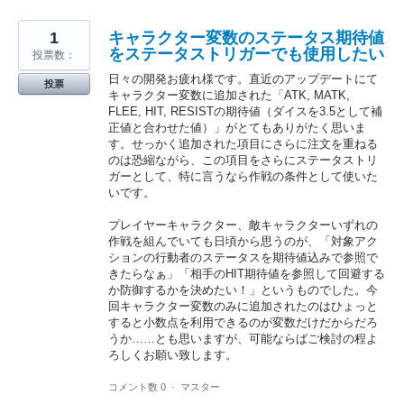
1
キャラクター変数のステータス期待値
をステータストリガーでも使用したい
投票数：
日々の開発お疲れ様です。直近のアップデートにて
投票
キャラクター変数に追加された「ATK, MATK,
FLEE, HIT, RESISTの期待値（ダイスを3.5として補
正値と合わせた値）」がとてもありがたく思いま
す。せっかく追加された項目にさらに注文を重ねる
のは恐縮ながら、この項目をさらにステータストリ
ガーとして、特に言うなら作戦の条件として使いた
いです。
プレイヤーキャラクター、敵キャラクターいずれの
作戦を組んでいても日頃から思うのが、「対象アク
ションの行動者のステータスを期待値込みで参照で
きたらなぁ」「相手のHIT期待値を参照して回避する
か防御するかを決めたい！」というものでした。今
回キャラクター変数のみに追加されたのはひょっと
すると小数点を利用できるのが変数だけだからだろ
うか……とも思いますが、可能ならばご検討の程よ
ろしくお願い致します。
コメント数 0
·
マスター