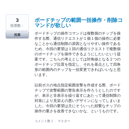
3
ボードチップの範囲一括操作・削除コ
マンドが欲しい
投票数：
ボードチップの操作コマンドは複数個のチップを操
投票
作する際、通信リクエストが１個１個の操作に必要
なことから通信制限の原因となりやすい操作である
ため、今回の要望は１回の通信リクエストで複数個
のボードチップを操作できるようにしたいという提
案です。こちらの考えとしては対角線となる２つの
ボードチップ位置を指定し、それを基点として四角
形の範囲内のチップを一括変更できればいいなと思
います。
以前ボスの地点指定範囲攻撃を作成する際、ボード
チップで攻撃範囲の警告表示を作ろうとしたのです
が、表示と非表示を繰り返すにあたって通信制限の
対策により見栄えの悪いデザインになってしまいま
した。今回の要望は主にそういった頻繁なチップの
操作の重さを改善できないかな、というものです。
コメント数 1
·
マスター