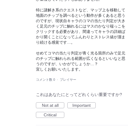
特に謎解き系のクエストなど、マップ上を移動して
地面のチップを調べるという動作が多くあると思う
のですが、現状自キャラのコマの当たり判定が大き
く足元のチップに触れるにはマスのかなり端っこを
クリックする必要があり、間違ってキャラの詳細ば
かり開くことになってふんわりとストレス値が溜ま
り続ける感覚です…。
せめてコマの当たり判定が青く光る箇所のみで足元
のチップに触れられる範囲が広くなるといいなと思
うのですが、いかがでしょうか…？
宜しくお願いいたします。
コメント数 0
·
プレイヤー
これはあなたにとってどれくらい重要ですか?
Not at all
Important
Critical