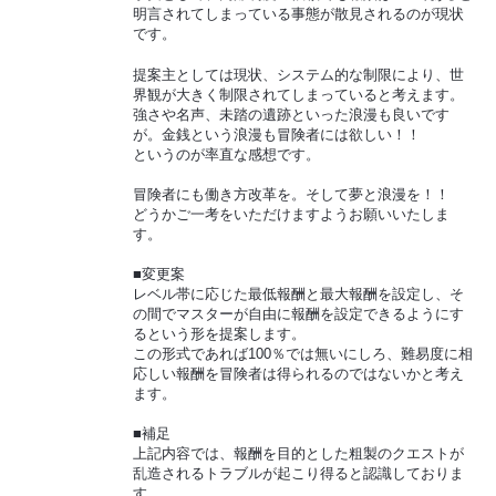
明言されてしまっている事態が散見されるのが現状
です。
提案主としては現状、システム的な制限により、世
界観が大きく制限されてしまっていると考えます。
強さや名声、未踏の遺跡といった浪漫も良いです
が。金銭という浪漫も冒険者には欲しい！！
というのが率直な感想です。
冒険者にも働き方改革を。そして夢と浪漫を！！
どうかご一考をいただけますようお願いいたしま
す。
■変更案
レベル帯に応じた最低報酬と最大報酬を設定し、そ
の間でマスターが自由に報酬を設定できるようにす
るという形を提案します。
この形式であれば100％では無いにしろ、難易度に相
応しい報酬を冒険者は得られるのではないかと考え
ます。
■補足
上記内容では、報酬を目的とした粗製のクエストが
乱造されるトラブルが起こり得ると認識しておりま
す。