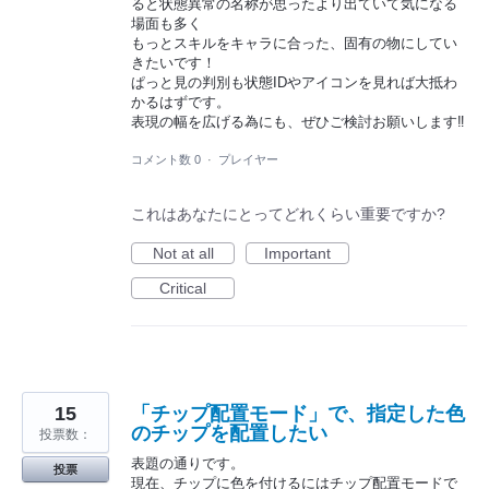
ると状態異常の名称が思ったより出ていて気になる
場面も多く
もっとスキルをキャラに合った、固有の物にしてい
きたいです！
ぱっと見の判別も状態IDやアイコンを見れば大抵わ
かるはずです。
表現の幅を広げる為にも、ぜひご検討お願いします‼︎
コメント数 0
·
プレイヤー
これはあなたにとってどれくらい重要ですか?
Not at all
Important
Critical
15
「チップ配置モード」で、指定した色
のチップを配置したい
投票数：
表題の通りです。
投票
現在、チップに色を付けるにはチップ配置モードで