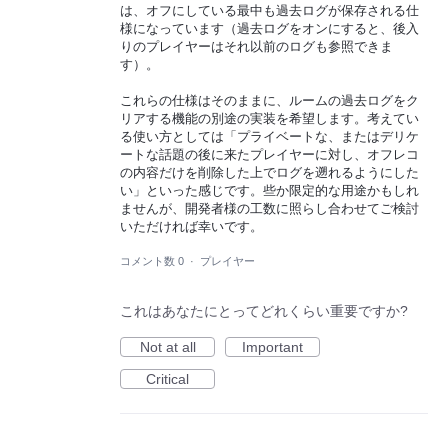
は、オフにしている最中も過去ログが保存される仕
様になっています（過去ログをオンにすると、後入
りのプレイヤーはそれ以前のログも参照できま
す）。
これらの仕様はそのままに、ルームの過去ログをク
リアする機能の別途の実装を希望します。考えてい
る使い方としては「プライベートな、またはデリケ
ートな話題の後に来たプレイヤーに対し、オフレコ
の内容だけを削除した上でログを遡れるようにした
い」といった感じです。些か限定的な用途かもしれ
ませんが、開発者様の工数に照らし合わせてご検討
いただければ幸いです。
コメント数 0
·
プレイヤー
これはあなたにとってどれくらい重要ですか?
Not at all
Important
Critical