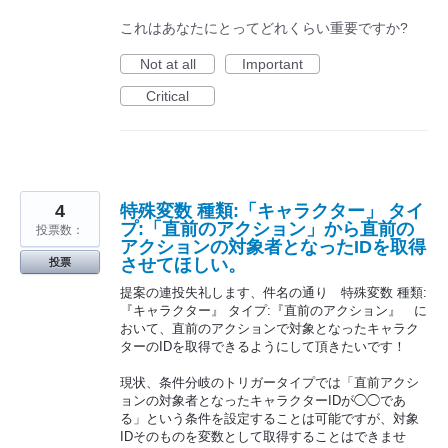
これはあなたにとってどれくらい重要ですか?
Not at all
Important
Critical
4
特殊変数 種類:「キャラクター」 タイ
プ:「直前のアクション」から直前の
投票数：
アクションの対象者となったIDを取得
させてほしい。
投票
提案の連投失礼します、件名の通り 特殊変数 種類:
『キャラクター』 タイプ:『直前のアクション』 に
おいて、直前のアクションで対象となったキャラク
ターのIDを取得できるようにして頂きたいです！
現状、条件分岐のトリガータイプでは「直前アクシ
ョンの対象者となったキャラクターIDが◯◯であ
る」という条件を設定することは可能ですが、対象
IDそのものを変数として取得することはできませ