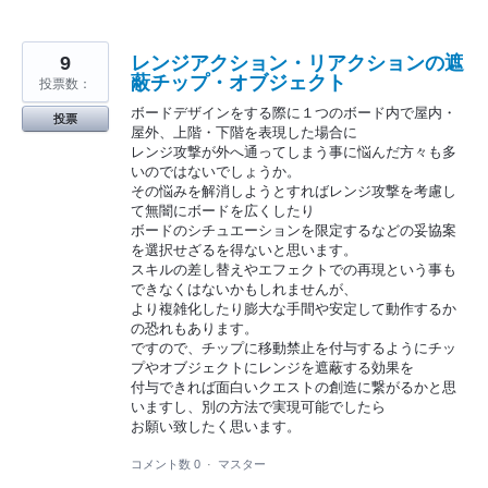
9
レンジアクション・リアクションの遮
蔽チップ・オブジェクト
投票数：
ボードデザインをする際に１つのボード内で屋内・
投票
屋外、上階・下階を表現した場合に
レンジ攻撃が外へ通ってしまう事に悩んだ方々も多
いのではないでしょうか。
その悩みを解消しようとすればレンジ攻撃を考慮し
て無闇にボードを広くしたり
ボードのシチュエーションを限定するなどの妥協案
を選択せざるを得ないと思います。
スキルの差し替えやエフェクトでの再現という事も
できなくはないかもしれませんが、
より複雑化したり膨大な手間や安定して動作するか
の恐れもあります。
ですので、チップに移動禁止を付与するようにチッ
プやオブジェクトにレンジを遮蔽する効果を
付与できれば面白いクエストの創造に繋がるかと思
いますし、別の方法で実現可能でしたら
お願い致したく思います。
コメント数 0
·
マスター