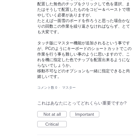
配置した無色のチップをクリックして色を選択、ま
たはそうして配置したものをコピー＆ペーストで増
やしていく必要がありますが、
たとえば一面雪のボードを作ろうと思った場合かな
りの回数この作業を繰り返さなければならず、とて
も大変です。
タッチ版にマスター機能が追加されるという事です
が、PCのようにキーボードのショートカットでこの
作業を行う事も難しい事のように思いますので、こ
れを機に指定した色でチップを配置出来るようにな
らないでしょうか。
移動不可などのオプションも一緒に指定できると尚
嬉しいです。
コメント数 0
·
マスター
これはあなたにとってどれくらい重要ですか?
Not at all
Important
Critical