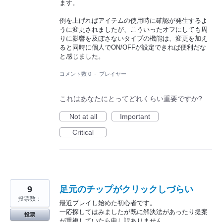
ます。
例を上げればアイテムの使用時に確認が発生するよ
うに変更されましたが、こういったオフにしても周
りに影響を及ぼさないタイプの機能は、変更を加え
ると同時に個人でON/OFFが設定できれば便利だな
と感じました。
コメント数 0
·
プレイヤー
これはあなたにとってどれくらい重要ですか?
Not at all
Important
Critical
9
足元のチップがクリックしづらい
投票数：
最近プレイし始めた初心者です。
一応探してはみましたが既に解決法があったり提案
投票
が重複していたら申し訳ありません。