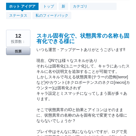
654
ホット
アイデア
トップ
新
カテゴリ
見
つ
ステータス
私のフィードバック
か
っ
た
結
果
12
スキル固有化で、状態異常の名称も固
有化できる様に
投票数：
いつも運営・アップデートありがとうございます‼︎
投票
現在、QNでは様々なスキルがあり
それらは固有化(ユニーク化)して、キャラにあったス
キルに名や説明文を追加することが可能です。
しかしスキルで与える状態異常(テラーの恐怖[terror]
など)やカウント(ネクロポーテンスのネクロ[necro]カ
ウンター)は固有化されず
キャラ設定とミスマッチになってしまう面が多々あ
ります。
そこで状態異常のIDと効果とアイコンはそのまま
に、状態異常の名称のみを固有化で変更できる様に
ならないでしょうか？
プレイ中はそんなに気にならないですが、ログで見