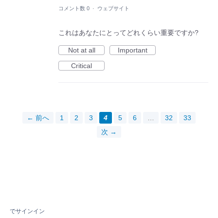
コメント数 0
·
ウェブサイト
これはあなたにとってどれくらい重要ですか?
Not at all
Important
Critical
← 前へ
1
2
3
4
5
6
…
32
33
次 →
でサインイン