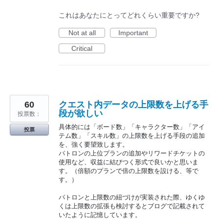
これはあなたにとってどれくらい重要ですか?
Not at all
Important
Critical
60
クエスト内データの上限数を上げる手
段が欲しい
投票数：
具体的には「ボード数」「キャラクター数」「アイ
投票
テム数」「スキル数」の上限数を上げる手段の追加
を、強く要望致します。
パトロンの上位プランの追加やリワードチケットの
使用など、収益に結びつく形式で良いかと思いま
す。（倍額のプランで倍の上限数を設ける、等で
す。）
パトロンと上限数の紐づけが実装された際、ゆくゆ
くは上限数の拡張も検討するとブログで記載されて
いたように記憶しています。