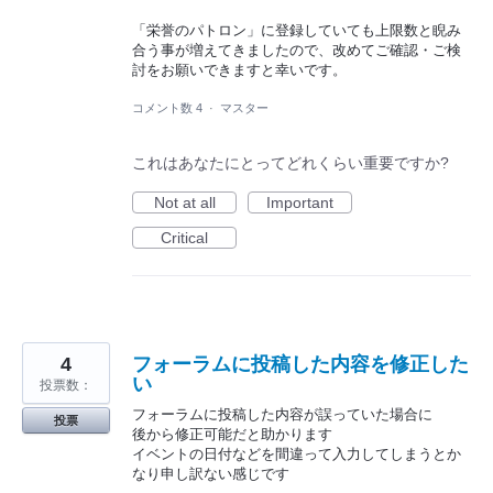
「栄誉のパトロン」に登録していても上限数と睨み
合う事が増えてきましたので、改めてご確認・ご検
討をお願いできますと幸いです。
コメント数 4
·
マスター
これはあなたにとってどれくらい重要ですか?
Not at all
Important
Critical
4
フォーラムに投稿した内容を修正した
い
投票数：
フォーラムに投稿した内容が誤っていた場合に
投票
後から修正可能だと助かります
イベントの日付などを間違って入力してしまうとか
なり申し訳ない感じです