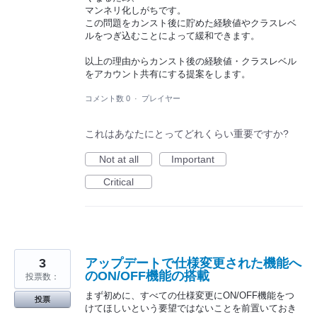
マンネリ化しがちです。
この問題をカンスト後に貯めた経験値やクラスレベ
ルをつぎ込むことによって緩和できます。
以上の理由からカンスト後の経験値・クラスレベル
をアカウント共有にする提案をします。
コメント数 0
·
プレイヤー
これはあなたにとってどれくらい重要ですか?
Not at all
Important
Critical
3
アップデートで仕様変更された機能へ
のON/OFF機能の搭載
投票数：
まず初めに、すべての仕様変更にON/OFF機能をつ
投票
けてほしいという要望ではないことを前置いておき