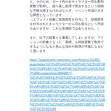
ん。そのため、ボード内の全キャラクターIDを配列
変数で取得し、繰り返し処理で照合するという煩雑
な手順を踏まなければならず、イベント作成の大き
な障壁となっています……
（エフェクト対象に状態異常を付与して、状態異常
を付与されたキャラクターからIDを取るという手段
もありますが、これも直感的ではありません。）
また、以下の提案とも重複してしまいますが、アク
ションの対象となった「座標」も特殊変数で取得で
きるようになると色んな演出や処理が可能になるか
と思います。
https://questnotes.uservoice.com/forums/112451-
questnotes%E3%83%A6%E3%83%BC%E3%82%B
6%E3%83%BC%E3%83%9C%E3%82%A4%E3%8
2%B9/suggestions/48448877-
%E3%82%B9%E3%82%AD%E3%83%AB%E3%81
%AE%E6%8C%87%E5%AE%9A%E5%BA%A7%E
6%A8%99%E3%82%92%E7%89%B9%E6%AE%8
A%E5%A4%89%E6%95%B0%E3%81%A7%E5%8
F%96%E5%BE%97%E3%81%A7%E3%81%8D%E
3%82%8B%E3%82%88%E3%81%86%E3%81%AB
%E3%81%97%E3%81%A6%E3%81%BB%E3%81
%97%E3%81%84