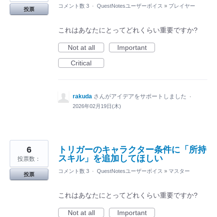
コメント数 3
·
QuestNotesユーザーボイス
»
プレイヤー
投票
これはあなたにとってどれくらい重要ですか?
Not at all
Important
Critical
rakuda
さんがアイデアをサポートしました
·
2026年02月19日(木)
6
トリガーのキャラクター条件に「所持
スキル」を追加してほしい
投票数：
コメント数 3
·
QuestNotesユーザーボイス
»
マスター
投票
これはあなたにとってどれくらい重要ですか?
Not at all
Important