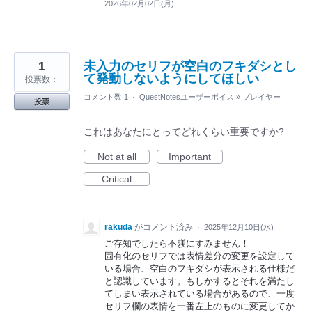
2026年02月02日(月)
1
未入力のセリフが空白のフキダシとし
て発動しないようにしてほしい
投票数：
コメント数 1
·
QuestNotesユーザーボイス
»
プレイヤー
投票
これはあなたにとってどれくらい重要ですか?
Not at all
Important
Critical
rakuda
がコメント済み
·
2025年12月10日(水)
ご存知でしたら不躾にすみません！
固有化のセリフでは表情差分の変更を設定して
いる場合、空白のフキダシが表示される仕様だ
と認識しています。もしかするとそれを満たし
てしまい表示されている場合があるので、一度
セリフ欄の表情を一番左上のものに変更してか