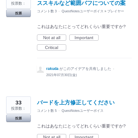
ススキルなど範囲バフについての案
投票数：
コメント数 3
·
QuestNotesユーザーボイス
»
プレイヤー
投票
これはあなたにとってどれくらい重要ですか?
Not at all
Important
Critical
rakuda
がこのアイデアを共有しました
·
2021年07月30日(金)
33
バードを上方修正してください
投票数：
コメント数 5
·
QuestNotesユーザーボイス
投票
これはあなたにとってどれくらい重要ですか?
Not at all
Important