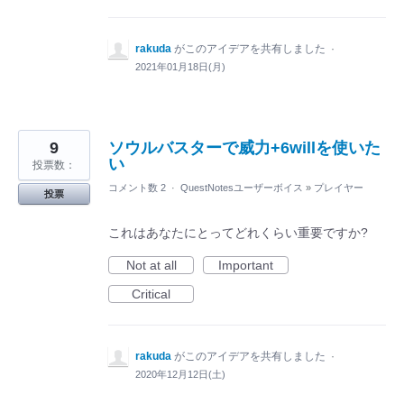
rakuda
がこのアイデアを共有しました
·
2021年01月18日(月)
9
ソウルバスターで威力+6willを使いた
い
投票数：
コメント数 2
·
QuestNotesユーザーボイス
»
プレイヤー
投票
これはあなたにとってどれくらい重要ですか?
Not at all
Important
Critical
rakuda
がこのアイデアを共有しました
·
2020年12月12日(土)