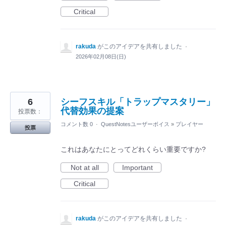
Critical
rakuda
がこのアイデアを共有しました
·
2026年02月08日(日)
6
シーフスキル「トラップマスタリー」
代替効果の提案
投票数：
コメント数 0
·
QuestNotesユーザーボイス
»
プレイヤー
投票
これはあなたにとってどれくらい重要ですか?
Not at all
Important
Critical
rakuda
がこのアイデアを共有しました
·