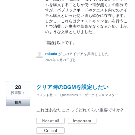
ムを購入することしか使い道が無く」の部分で
すが、パブリックボードやクエスト内でのアイ
テム購入といった使い道も確かに存在します。
しかし、これらはクエストキャンセルを行うこ
とで消費した事実や影響がなくなるため、上記
のような文章となりました。
追記は以上です。
rakuda
がこのアイデアを共有しました
·
2021年02月21日(日)
28
クリア時のBGMを設定したい
投票数：
コメント数 3
·
QuestNotesユーザーボイス
»
マスター
投票
これはあなたにとってどれくらい重要ですか?
Not at all
Important
Critical