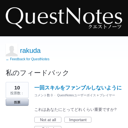
rakuda
← Feedback for QuestNotes
私のフィードバック
14
10
一回スキルをファンブルしないように
見
つ
投票数：
コメント数 0
·
QuestNotesユーザーボイス
»
プレイヤー
か
っ
投票
た
結
これはあなたにとってどれくらい重要ですか?
果
Not at all
Important