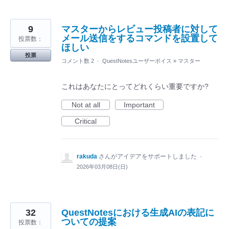
9
マスターからレビュー投稿者に対して
メール送信をするコマンドを設置して
投票数：
ほしい
投票
コメント数 2
·
QuestNotesユーザーボイス
»
マスター
これはあなたにとってどれくらい重要ですか?
Not at all
Important
Critical
rakuda
さんがアイデアをサポートしました
·
2026年03月08日(日)
32
QuestNotesにおける生成AIの表記に
ついての提案
投票数：