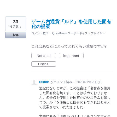
33
ゲーム内通貨『ルド』を使用した固有
化の提案
投票数：
コメント数 2
·
QuestNotesユーザーボイス
»
プレイヤー
投票
これはあなたにとってどれくらい重要ですか?
Not at all
Important
Critical
rakuda
がコメント済み
·
2021年02月21日(日)
追記になりますが、この提案は「名誉点を使用
した固有化を無くす」ことは求めておりませ
ん。名誉点を使用した固有化のシステムを残し
つつ、ルドを使用した固有化もできればと考え
て提案させていただきました。
文中にある「現在ルドはオリハルコンでアイテ