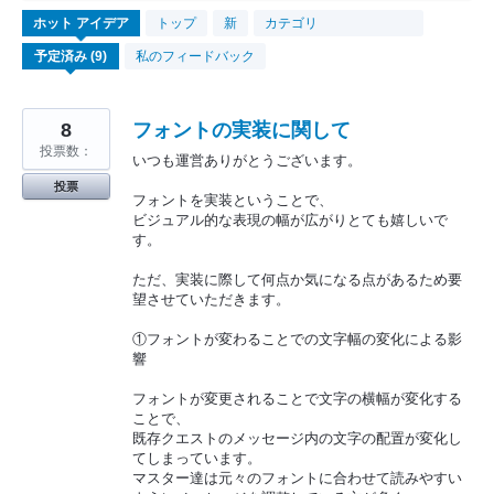
9
ホット
アイデア
トップ
新
カテゴリ
見
つ
私のフィードバック
か
っ
た
結
果
8
フォントの実装に関して
投票数：
いつも運営ありがとうございます。
投票
フォントを実装ということで、
ビジュアル的な表現の幅が広がりとても嬉しいで
す。
ただ、実装に際して何点か気になる点があるため要
望させていただきます。
①フォントが変わることでの文字幅の変化による影
響
フォントが変更されることで文字の横幅が変化する
ことで、
既存クエストのメッセージ内の文字の配置が変化し
てしまっています。
マスター達は元々のフォントに合わせて読みやすい