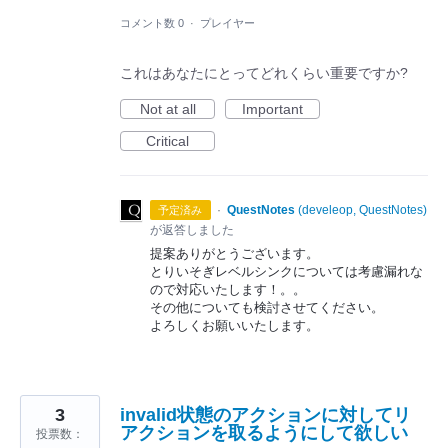
コメント数 0
·
プレイヤー
これはあなたにとってどれくらい重要ですか?
Not at all
Important
Critical
·
QuestNotes
(
develeop, QuestNotes
)
予定済み
が返答しました
提案ありがとうございます。
とりいそぎレベルシンクについては考慮漏れな
ので対応いたします！。。
その他についても検討させてください。
よろしくお願いいたします。
3
invalid状態のアクションに対してリ
アクションを取るようにして欲しい
投票数：