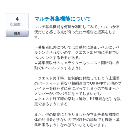
4
マルチ募集機能について
投票数：
マルチ募集機能を何度か利用してみて、いくつか不
便だなと感じる点が有ったため報告と提案をしま
投票
す。
・募集者以外については自動的に適正レベルにレベ
ルシンクされないので、クエスト出発前に手動でレ
ベルシンクする必要がある。
→募集者以外のキャラクターもクエスト開始前に自
動でレベルシンクするように
・クエスト終了時、強制的に解散してしまう上通常
のパーティーと異なり報酬画面でOKを押すと他のプ
レイヤーを待たずに宿に戻ってしまうので集まった
メンバーがバラバラになってしまいがち
→クエスト終了時の挙動（解散、PT継続など）を設
定できるようにする
また、他の提案にもありましたがマルチ募集機能自
体の利用者が少ないので宿以外の場所でも確認・募
集出来るようになれば良いなとも思います。