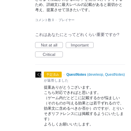
ため、詳細文に最大レベルの記載があると親切かと
考え、提案させて頂きたいです。
コメント数 0
·
プレイヤー
これはあなたにとってどれくらい重要ですか?
Not at all
Important
Critical
·
QuestNotes
(
develeop, QuestNotes
)
予定済み
が返答しました
提案ありがとうございます。
こちら対応できればと思います。
（ゲーム内だとどこに記載するかが悩ましい
（そのものが与える効果とは若干ずれるので、
効果文に含めるべきか否か）のですが、とりい
そぎリファレンスには掲載するようにいたしま
す）
よろしくお願いいたします。