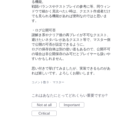
る機能。
戦闘バランスやテストプレイの参考に等、同ウィン
ドウで細かく見比べたい時は、クエスト作成者だけ
でも見られる機能があれば便利なのではと思いま
す。
・ログ公開可否
謎解き系やクリア後の再プレイが不可なクエスト、
避けたいネタバレがあるクエスト等で、マスター側
で公開の可否が設定できるように。
ログの保存自体は別の使い道もあるので、公開不可
の場合は非公開保存のみ可だとプレイヤーも扱いや
すいかもしれません。
思い付きで挙げてみましたが、実装できるものがあ
れば嬉しいです。よろしくお願いします。
コメント数 0
·
マスター
これはあなたにとってどれくらい重要ですか?
Not at all
Important
Critical