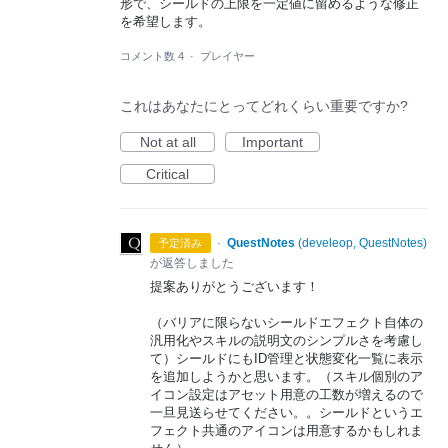
形で、シールドの上限を一定値に留めるような修正
を希望します。
コメント数 4
·
プレイヤー
これはあなたにとってどれくらい重要ですか?
Not at all
Important
Critical
·
QuestNotes
(
develeop, QuestNotes
)
予定済み
が返答しました
提案ありがとうございます！
（バリアに限らないシールドエフェクト自体の
汎用化やスキルの説明文のシンプルさを考慮し
て）シールドにもID管理と状態変化一覧に表示
を追加しようかと思います。（スキル個別のア
イコン設定はアセット用意の工数が増えるので
一旦見送らせてください。。シールドというエ
フェクト共通のアイコンは用意するかもしれま