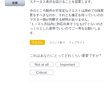
ステータス表示を設けることを提案します。
投票
今のところ動作が不安定なクエストは諦めて仕様変
更をすべきなのか、それとも修正を待っていいのか
マスター側が判断する材料がありません。
"１～２ヶ月以内に対応出来そうなもの"ぐらいのざ
っくりとした基準でいいのでご一考をお願いしま
す。
予定済み
·
コメント数 0
·
ウェブサイト
これはあなたにとってどれくらい重要ですか?
Not at all
Important
Critical