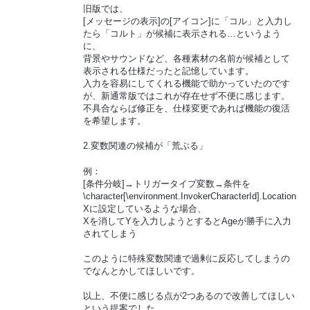
旧版では、
[メッセージの表示]の[アイコン]に「コル」と入力し
たら「コルト」が候補に表示される…というよう
に、
背景やサウンドなど、各種素材の名前が候補として
表示される仕様だったと記憶しています。
入力を容易にしてくれる機能で助かっていたのです
が、新通常版ではこれが存在せず不便に感じます。
不具合ならば修正を、仕様変更であれば機能の復活
を希望します。
2.変数関連の候補が「荒ぶる」
例：
[条件分岐]→トリガータイプ変数→条件を
\character[\environment.InvokerCharacterId].Location
Xに設定しているような場合、
Xを消してYを入力しようとするとAgeが勝手に入力
されてしまう
このように特殊変数関連で過剰に反応してしまうの
でなんとかしてほしいです。
以上、不便に感じる点が2つあるので改善してほしい
という提案でした。