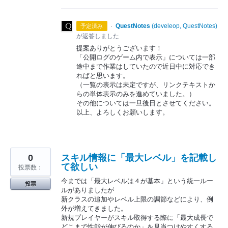
·
QuestNotes
(
develeop, QuestNotes
)
予定済み
が返答しました
提案ありがとうございます！
「公開ログのゲーム内で表示」については一部
途中まで作業はしていたので近日中に対応でき
ればと思います。
（一覧の表示は未定ですが、リンクテキストか
らの単体表示のみを進めていました。）
その他については一旦後日とさせてください。
以上、よろしくお願いします。
0
スキル情報に「最大レベル」を記載し
て欲しい
投票数：
今までは「最大レベルは４が基本」という統一ルー
投票
ルがありましたが
新クラスの追加やレベル上限の調節などにより、例
外が増えてきました。
新規プレイヤーがスキル取得する際に「最大成長で
どこまで性能が伸びるのか」を見当つけやすくする