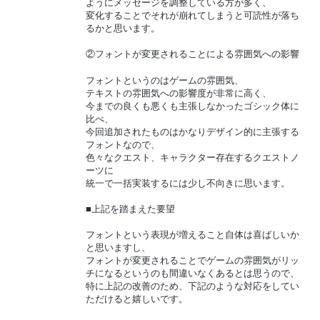
ようにメッセージを調整している方が多く、
変化することでそれが崩れてしまうと可読性が落ち
るかと思います。
②フォントが変更されることによる雰囲気への影響
フォントというのはゲームの雰囲気、
テキストの雰囲気への影響度が非常に高く、
今までの良くも悪くも主張しなかったゴシック体に
比べ、
今回追加されたものはかなりデザイン的に主張する
フォントなので、
色々なクエスト、キャラクター存在するクエストノ
ーツに
統一で一括実装するには少し不向きに思います。
■上記を踏まえた要望
フォントという表現が増えること自体は喜ばしいか
と思いますし、
フォントが変更されることでゲームの雰囲気がリッ
チになるというのも間違いなくあるとは思うので、
特に上記の改善のため、下記のような対応をしてい
ただけると嬉しいです。