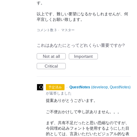
す。
以上です、難しい要望になるかもしれませんが、何
卒宜しくお願い致します。
コメント数 3
·
マスター
これはあなたにとってどれくらい重要ですか?
Not at all
Important
Critical
·
QuestNotes
(
develeop, QuestNotes
)
予定済み
が返答しました
提案ありがとうございます。
ご不便おかけして申し訳ありません。。。
まず、共有不足だったと思い恐縮なのですが、
今回埋め込みフォントを使用するようにした目
的としては、言及いただいたビジュアル的な表