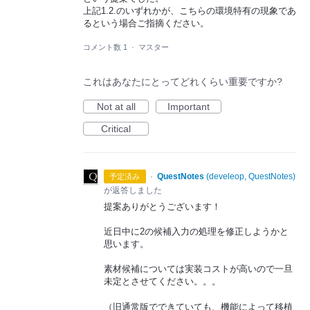
上記1.2.のいずれかが、こちらの環境特有の現象であ
るという場合ご指摘ください。
コメント数 1
·
マスター
これはあなたにとってどれくらい重要ですか?
Not at all
Important
Critical
·
QuestNotes
(
develeop, QuestNotes
)
予定済み
が返答しました
提案ありがとうございます！
近日中に2の候補入力の処理を修正しようかと
思います。
素材候補については実装コストが高いので一旦
未定とさせてください。。。
（旧通常版でできていても、機能によって移植