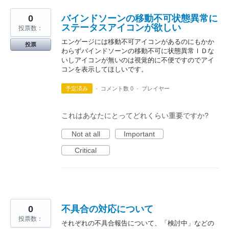
0
バインドソーンの移動不可状態異常に
ステータスアイコンが欲しい
投票数：
エンゲージには移動不可アイコンがあるのにもかか
投票
わらずバインドソーンの移動不可に状態異常ＩＤな
いしアイコンが無いのは視覚的に不便ですのでアイ
コンを表示してほしいです。
予定済み
·
コメント数 0
·
プレイヤー
これはあなたにとってどれくらい重要ですか?
Not at all
Important
Critical
0
不具合の対応について
投票数：
それぞれの不具合報告について、「検討中」などの