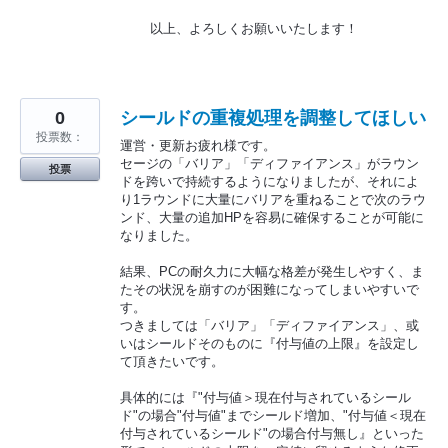
以上、よろしくお願いいたします！
0
シールドの重複処理を調整してほしい
投票数：
運営・更新お疲れ様です。
セージの「バリア」「ディファイアンス」がラウン
投票
ドを跨いで持続するようになりましたが、それによ
り1ラウンドに大量にバリアを重ねることで次のラウ
ンド、大量の追加HPを容易に確保することが可能に
なりました。
結果、PCの耐久力に大幅な格差が発生しやすく、ま
たその状況を崩すのが困難になってしまいやすいで
す。
つきましては「バリア」「ディファイアンス」、或
いはシールドそのものに『付与値の上限』を設定し
て頂きたいです。
具体的には『"付与値＞現在付与されているシール
ド"の場合"付与値"までシールド増加、"付与値＜現在
付与されているシールド"の場合付与無し』といった