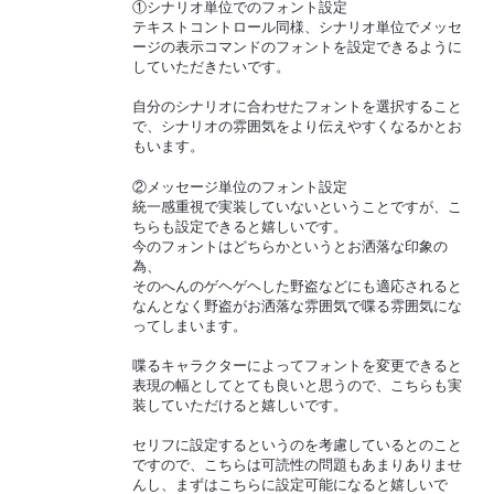
①シナリオ単位でのフォント設定
テキストコントロール同様、シナリオ単位でメッセ
ージの表示コマンドのフォントを設定できるように
していただきたいです。
自分のシナリオに合わせたフォントを選択すること
で、シナリオの雰囲気をより伝えやすくなるかとお
もいます。
②メッセージ単位のフォント設定
統一感重視で実装していないということですが、こ
ちらも設定できると嬉しいです。
今のフォントはどちらかというとお洒落な印象の
為、
そのへんのゲヘゲヘした野盗などにも適応されると
なんとなく野盗がお洒落な雰囲気で喋る雰囲気にな
ってしまいます。
喋るキャラクターによってフォントを変更できると
表現の幅としてとても良いと思うので、こちらも実
装していただけると嬉しいです。
セリフに設定するというのを考慮しているとのこと
ですので、こちらは可読性の問題もあまりありませ
んし、まずはこちらに設定可能になると嬉しいで