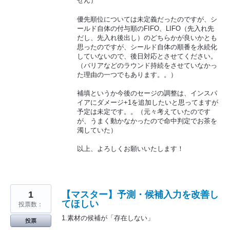
せん）
優先順位については未定義だったのですが、シ
ールド自体の付与順のFIFO、LIFO（先入れ先
だし、先入れ後出し）のどちらかが良いかとも
思ったのですが、シールド自体の順番を永続化
していないので、後日対応とさせてください。
（バリアなどのラウンド持続をさせていなかっ
た理由の一つでもあります。。）
補填というか今後のセージの調整は、インスパ
イアにダメージ+1を追加したいと思ってますが
予定は未定です。。（元々考えていたのです
が、うまく動かなかったので命中判定でお茶を
濁していた）
以上、よろしくお願いいたします！
1
【マスター】予測・候補入力を改善し
てほしい
投票数：
1.素材の候補が「存在しない」
投票