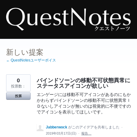
コ
ン
テ
ン
ツ
へ
ス
キ
ッ
プ
新しい提案
← QuestNotesユーザーボイス
0
バインドソーンの移動不可状態異常に
ステータスアイコンが欲しい
投票数：
エンゲージには移動不可アイコンがあるのにもか
投票
かわらずバインドソーンの移動不可に状態異常Ｉ
Ｄないしアイコンが無いのは視覚的に不便ですの
でアイコンを表示してほしいです。
Jabberwock
がこのアイデアを共有しました
·
2019年03月17日(日)
·
報告…