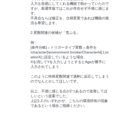
入力を容易にしてくれる機能で助かっていたので
すが、新通常版ではこれが存在せず不便に感じま
す。
不具合ならば修正を、仕様変更であれば機能の復
活を希望します。
2.変数関連の候補が「荒ぶる」
例：
[条件分岐]→トリガータイプ変数→条件を
\character[\environment.InvokerCharacterId].Loc
ationXに設定しているような場合、
Xを消してYを入力しようとするとAgeが勝手に
入力されてしまう
このように特殊変数関連で過剰に反応してしまう
のでなんとかしてほしいです。
以上、不便に感じる点が2つあるので改善してほ
しいという提案でした。
上記1.2.のいずれかが、こちらの環境特有の現象
であるという場合ご指摘ください。