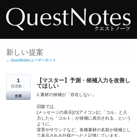
コ
ン
テ
ン
ツ
へ
ス
キ
ッ
プ
新しい提案
← QuestNotesユーザーボイス
1
【マスター】予測・候補入力を改善し
てほしい
投票数：
1.素材の候補が「存在しない」
投票
旧版では、
[メッセージの表示]の[アイコン]に「コル」と入
力したら「コルト」が候補に表示される…という
ように、
背景やサウンドなど、各種素材の名前が候補とし
て表示される仕様だったと記憶しています。