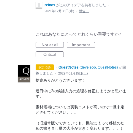
reinos
がこのアイデアを共有しました
·
2021年12月08日(水)
·
報告…
これはあなたにとってどれくらい重要ですか?
Not at all
Important
Critical
·
QuestNotes
(
develeop, QuestNotes
)
が回
予定済み
答しました
·
2022年01月15日(土)
ADMIN
提案ありがとうございます！
近日中に2の候補入力の処理を修正しようかと思いま
す。
素材候補については実装コストが高いので一旦未定
とさせてください。。。
（旧通常版でできていても、機能によって移植のた
めの書き直し量の大小が大きく変わります。。。）