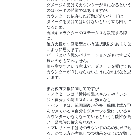
ダメージを受けてカウンターが０になるという
のはバードの特徴ではありますが、
カウンターに依存した行動が多いバードは、
ダメージを受けてはいけないという立ち回りに
なるため、
現状キャラクターのステータスを設定する際
に、
後方支援かつ回避型という選択肢以外あまりな
いように思えます。
バードという職のバリエーションがものすごく
狭いのかも知れません。
幅を増やすという意味で、ダメージを受けても
カウンターが０にならないようになればなと思
います。
また後方支援に関してですが、
・ノクターンは「近接攻撃スキル」や「レン
ジ：自分」の範囲スキルに効果なし
・バラードは、範囲回復が必要＝範囲攻撃が飛
んできている＝自分もダメージを受けている＝
カウンターがなくなっているという可能性が高
い＝緊急時に備えられない
・プレリュードはそのラウンドのみの効果であ
る、かつ味方が考慮しつつ効果を扱うのが難し
い