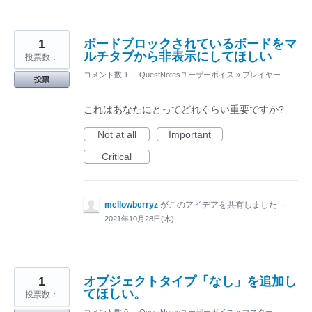
1
ボードブロックされているボードをマ
ルチタブから非表示にしてほしい
投票数：
コメント数 1
·
QuestNotesユーザーボイス
»
プレイヤー
投票
これはあなたにとってどれくらい重要ですか?
Not at all
Important
Critical
mellowberryz
がこのアイデアを共有しました
·
2021年10月28日(木)
1
オブジェクトタイプ「なし」を追加し
てほしい。
投票数：