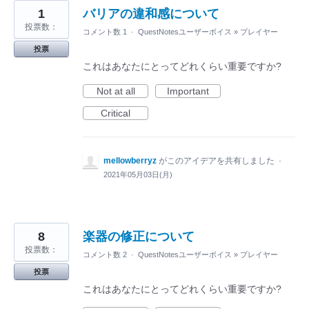
1
バリアの違和感について
投票数：
コメント数 1
·
QuestNotesユーザーボイス
»
プレイヤー
投票
これはあなたにとってどれくらい重要ですか?
Not at all
Important
Critical
mellowberryz
がこのアイデアを共有しました
·
2021年05月03日(月)
8
楽器の修正について
投票数：
コメント数 2
·
QuestNotesユーザーボイス
»
プレイヤー
投票
これはあなたにとってどれくらい重要ですか?