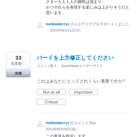
クター１人１人の個性は強まり、
かつそれらを表現する楽しみは上がりそうだと
思います。
mellowberryz
さんがアイデアをサポートしました
·
2021年06月21日(月)
33
バードを上方修正してください
投票数：
コメント数 5
·
QuestNotesユーザーボイス
投票
これはあなたにとってどれくらい重要ですか?
Not at all
Important
Critical
mellowberryz
がコメント済み
·
2021年06月04日(金)
この意見を指示します。