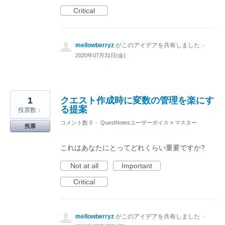
Critical
mellowberryz
がこのアイデアを共有しました
·
2020年07月31日(金)
1
クエスト作成時に変数の管理を楽にす
る提案
投票数：
コメント数 0
·
QuestNotesユーザーボイス
»
マスター
投票
これはあなたにとってどれくらい重要ですか?
Not at all
Important
Critical
mellowberryz
がこのアイデアを共有しました
·