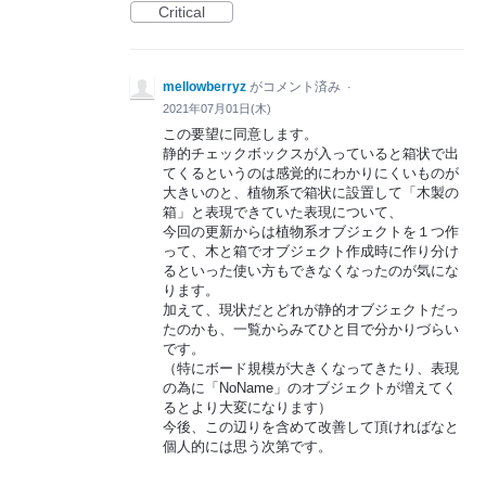
Critical
mellowberryz
がコメント済み
·
2021年07月01日(木)
この要望に同意します。
静的チェックボックスが入っていると箱状で出
てくるというのは感覚的にわかりにくいものが
大きいのと、植物系で箱状に設置して「木製の
箱」と表現できていた表現について、
今回の更新からは植物系オブジェクトを１つ作
って、木と箱でオブジェクト作成時に作り分け
るといった使い方もできなくなったのが気にな
ります。
加えて、現状だとどれが静的オブジェクトだっ
たのかも、一覧からみてひと目で分かりづらい
です。
（特にボード規模が大きくなってきたり、表現
の為に「NoName」のオブジェクトが増えてく
るとより大変になります）
今後、この辺りを含めて改善して頂ければなと
個人的には思う次第です。