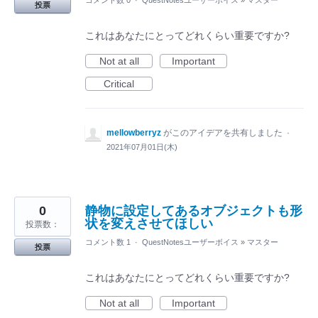
コメント数 0
·
QuestNotesユーザーボイス
»
マスター
投票
これはあなたにとってどれくらい重要ですか?
Not at all
Important
Critical
mellowberryz
がこのアイデアを共有しました
·
2021年07月01日(木)
0
静物に設定してあるオブジェクトも形
状を変えさせてほしい
投票数：
コメント数 1
·
QuestNotesユーザーボイス
»
マスター
投票
これはあなたにとってどれくらい重要ですか?
Not at all
Important