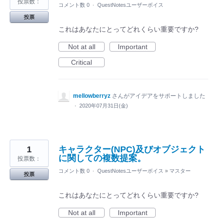
投票数：
コメント数 0
·
QuestNotesユーザーボイス
投票
これはあなたにとってどれくらい重要ですか?
Not at all
Important
Critical
mellowberryz
さんがアイデアをサポートしました
·
2020年07月31日(金)
1
キャラクター(NPC)及びオブジェクト
に関しての複数提案。
投票数：
コメント数 0
·
QuestNotesユーザーボイス
»
マスター
投票
これはあなたにとってどれくらい重要ですか?
Not at all
Important