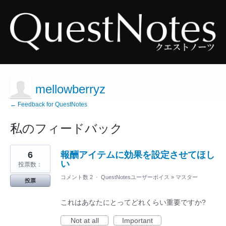
mellowberryz
← Feedback for QuestNotes
私のフィードバック
15
6
報酬アイテムに効果を設定させてほし
見
つ
い
投票数：
か
っ
コメント数 2
·
QuestNotesユーザーボイス
»
マスター
投票
た
結
果
これはあなたにとってどれくらい重要ですか?
Not at all
Important