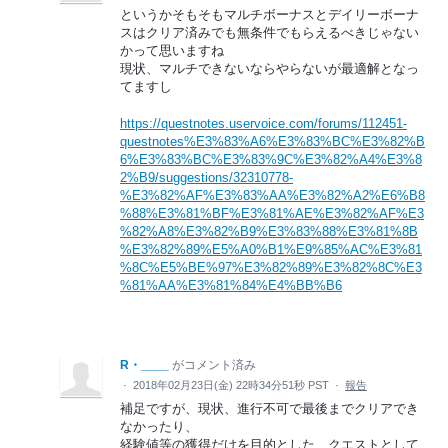
というかそもそもマルチボーナスとデイリーボーナ
スはクリア済みでも無条件でもらえるべきじゃない
かって思いますね
現状、マルチできないならやらないが最適解となっ
てますし
https://questnotes.uservoice.com/forums/112451-
questnotes%E3%83%A6%E3%83%BC%E3%82%B
6%E3%83%BC%E3%83%9C%E3%82%A4%E3%8
2%B9/suggestions/32310778-
%E3%82%AF%E3%83%AA%E3%82%A2%E6%B8
%88%E3%81%BF%E3%81%AE%E3%82%AF%E3
%82%A8%E3%82%B9%E3%83%88%E3%81%8B
%E3%82%89%E5%A0%B1%E9%85%AC%E3%81
%8C%E5%BE%97%E3%82%89%E3%82%8C%E3
%81%AA%E3%81%84%E4%BB%B6
R・____
がコメント済み
·
2018年02月23日(金) 22時34分51秒 PST
·
報告
補足ですが、現状、進行不可で最後までクリアでき
なかったり、
経験値等の獲得だけを目的とした、クエストとして