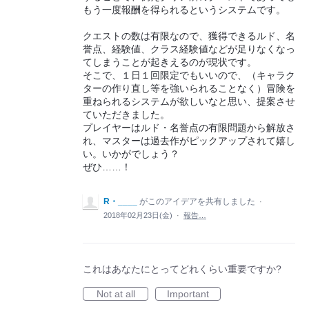
もう一度報酬を得られるというシステムです。
クエストの数は有限なので、獲得できるルド、名
誉点、経験値、クラス経験値などが足りなくなっ
てしまうことが起きえるのが現状です。
そこで、１日１回限定でもいいので、（キャラク
ターの作り直し等を強いられることなく）冒険を
重ねられるシステムが欲しいなと思い、提案させ
ていただきました。
プレイヤーはルド・名誉点の有限問題から解放さ
れ、マスターは過去作がピックアップされて嬉し
い。いかがでしょう？
ぜひ……！
R・____
がこのアイデアを共有しました
·
2018年02月23日(金)
·
報告…
これはあなたにとってどれくらい重要ですか?
Not at all
Important