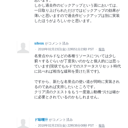
思います。
しかし過去作のピックアップという面においては、
一日取り上げられただけではピックアップの効果が
薄いと思いますので過去作ピックアップは別に実装
したほうがよろしいかと思います。
silvos
がコメント済み
·
2018年02月23日(金) 22時51分23秒 PST
·
報告
名誉点やルドなどの各種リソースについては少し
窮々するぐらいが丁度良いのかなと個人的には思っ
ています(現状でもルドでのステータスリセット時代
に比べれば相当な緩和を受けた筈です)。
ですから、新たな名誉点の使い道が同時に実装され
るのであれば支持したいところです。
クリア済のクエストをもう一度遊ぶ動機づけは確か
に必要とされているのかもしれません。
ド味噌汁
がコメント済み
·
2018年02月23日(金) 22時38分08秒 PST
·
報告