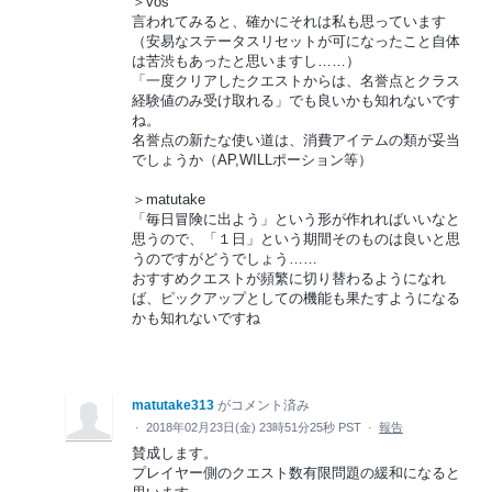
＞vos
言われてみると、確かにそれは私も思っています
（安易なステータスリセットが可になったこと自体
は苦渋もあったと思いますし……）
「一度クリアしたクエストからは、名誉点とクラス
経験値のみ受け取れる」でも良いかも知れないです
ね。
名誉点の新たな使い道は、消費アイテムの類が妥当
でしょうか（AP,WILLポーション等）
＞matutake
「毎日冒険に出よう」という形が作れればいいなと
思うので、「１日」という期間そのものは良いと思
うのですがどうでしょう……
おすすめクエストが頻繁に切り替わるようになれ
ば、ピックアップとしての機能も果たすようになる
かも知れないですね
matutake313
がコメント済み
·
2018年02月23日(金) 23時51分25秒 PST
·
報告
賛成します。
プレイヤー側のクエスト数有限問題の緩和になると