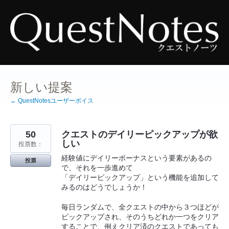
コ
ン
テ
ン
ツ
へ
ス
キ
ッ
プ
新しい提案
← QuestNotesユーザーボイス
50
クエストのデイリーピックアップが欲
しい
投票数：
経験値にデイリーボーナスという要素があるの
投票
で、それを一歩進めて
「デイリーピックアップ」という機能を追加して
みるのはどうでしょうか！
毎日ランダムで、全クエストの中から３つほどが
ピックアップされ、そのうちどれか一つをクリア
することで、例えクリア済のクエストであっても