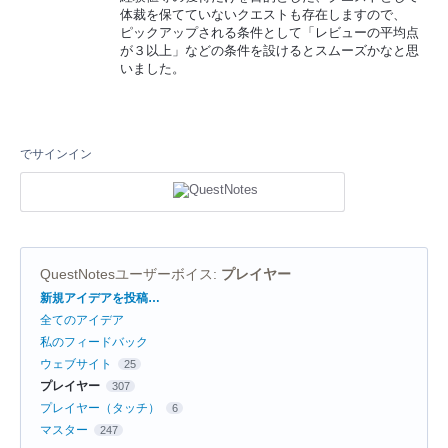
体裁を保てていないクエストも存在しますので、
ピックアップされる条件として「レビューの平均点
が３以上」などの条件を設けるとスムーズかなと思
いました。
でサインイン
QuestNotesユーザーボイス
:
プレイヤー
カ
新規アイデアを投稿…
テ
全てのアイデア
ゴ
リ
私のフィードバック
ウェブサイト
25
プレイヤー
307
プレイヤー（タッチ）
6
マスター
247