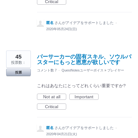
Critical
匿名
さんがアイデアをサポートしました
·
2020年05月24日(日)
45
バーサーカーの固有スキル、ソウルバ
スターにもっと恩恵が欲しいです
投票数：
コメント数 7
·
QuestNotesユーザーボイス
»
プレイヤー
投票
これはあなたにとってどれくらい重要ですか?
Not at all
Important
Critical
匿名
さんがアイデアをサポートしました
·
2020年04月21日(火)