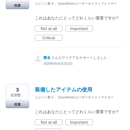
コメント数 6
·
QuestNotesユーザーボイス
»
プレイヤー
投票
これはあなたにとってどれくらい重要ですか?
Not at all
Important
Critical
匿名
さんがアイデアをサポートしました
·
2020年05月31日(日)
3
装備したアイテムの使用
投票数：
コメント数 0
·
QuestNotesユーザーボイス
»
マスター
投票
これはあなたにとってどれくらい重要ですか?
Not at all
Important