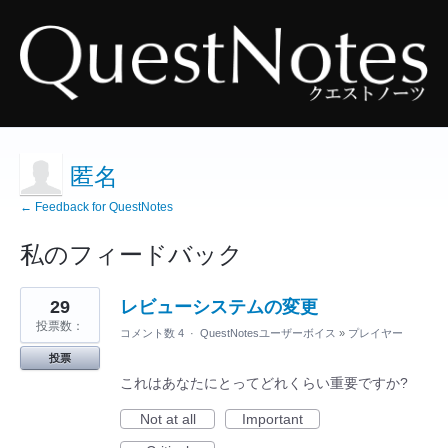
匿名
← Feedback for QuestNotes
私のフィードバック
7
29
レビューシステムの変更
見
つ
投票数：
コメント数 4
·
QuestNotesユーザーボイス
»
プレイヤー
か
っ
投票
た
結
これはあなたにとってどれくらい重要ですか?
果
Not at all
Important