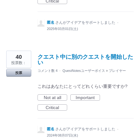
Critical
匿名
さんがアイデアをサポートしました
·
2025年03月01日(土)
40
クエスト中に別のクエストを開始した
い
投票数：
コメント数 4
·
QuestNotesユーザーボイス
»
プレイヤー
投票
これはあなたにとってどれくらい重要ですか?
Not at all
Important
Critical
匿名
さんがアイデアをサポートしました
·
2024年08月07日(水)