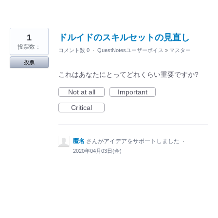
1
ドルイドのスキルセットの見直し
投票数：
コメント数 0
·
QuestNotesユーザーボイス
»
マスター
投票
これはあなたにとってどれくらい重要ですか?
Not at all
Important
Critical
匿名
さんがアイデアをサポートしました
·
2020年04月03日(金)