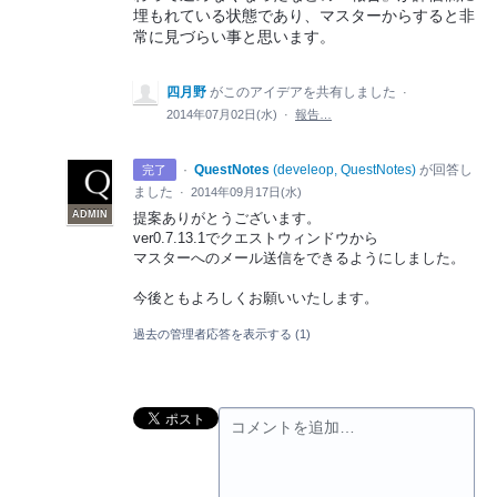
埋もれている状態であり、マスターからすると非
常に見づらい事と思います。
四月野
がこのアイデアを共有しました
·
2014年07月02日(水)
·
報告…
·
QuestNotes
(
develeop, QuestNotes
)
が回答し
完了
ました
·
2014年09月17日(水)
ADMIN
提案ありがとうございます。
ver0.7.13.1でクエストウィンドウから
マスターへのメール送信をできるようにしました。
今後ともよろしくお願いいたします。
過去の管理者応答を表示する
(1)
コメントを追加…