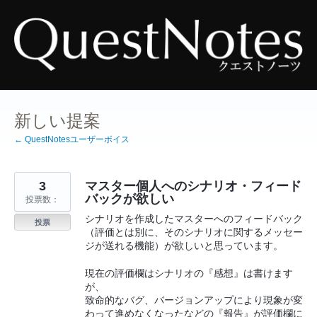
コ
ン
テ
ン
ツ
へ
ス
キ
ッ
プ
新しい提案
← QuestNotesユーザーボイス
3
マスター個人へのシナリオ・フィード
バックが欲しい
投票数：
シナリオを作成したマスターへのフィードバック
投票
（評価とは別に、そのシナリオに関するメッセー
ジが送れる機能）が欲しいと思っています。
現在の評価欄はシナリオの『感想』は書けます
が、
致命的なバグ、バージョンアップにより現象が変
わって進めなくなったなどの『報告』が評価欄に