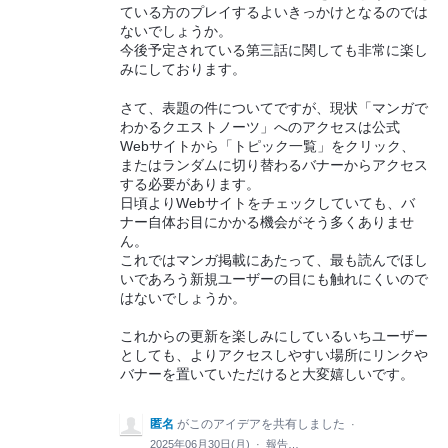
ている方のプレイするよいきっかけとなるのでは
ないでしょうか。
今後予定されている第三話に関しても非常に楽し
みにしております。
さて、表題の件についてですが、現状「マンガで
わかるクエストノーツ」へのアクセスは公式
Webサイトから「トピック一覧」をクリック、
またはランダムに切り替わるバナーからアクセス
する必要があります。
日頃よりWebサイトをチェックしていても、バ
ナー自体お目にかかる機会がそう多くありませ
ん。
これではマンガ掲載にあたって、最も読んでほし
いであろう新規ユーザーの目にも触れにくいので
はないでしょうか。
これからの更新を楽しみにしているいちユーザー
としても、よりアクセスしやすい場所にリンクや
バナーを置いていただけると大変嬉しいです。
匿名
がこのアイデアを共有しました
·
2025年06月30日(月)
·
報告…