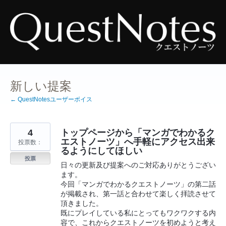
コ
ン
テ
ン
ツ
へ
ス
キ
ッ
プ
新しい提案
← QuestNotesユーザーボイス
4
トップページから「マンガでわかるク
エストノーツ」へ手軽にアクセス出来
投票数：
るようにしてほしい
投票
日々の更新及び提案へのご対応ありがとうござい
ます。
今回「マンガでわかるクエストノーツ」の第二話
が掲載され、第一話と合わせて楽しく拝読させて
頂きました。
既にプレイしている私にとってもワクワクする内
容で、これからクエストノーツを初めようと考え