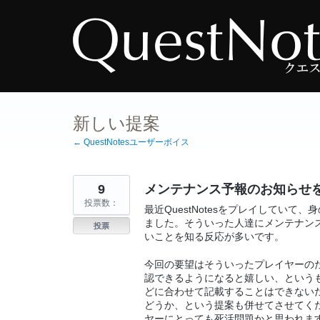
コ
ン
テ
ン
ツ
へ
ス
キ
ッ
プ
新しい提案
← QuestNotesユーザーボイス
9
メンテナンス予報のお知らせ
投票数：
最近QuestNotesをプレイしてい
ました。そういった人達にメンテナン
投票
いことを知る反応が多いです。
今回の要望はそういったプレイヤーの
認できるようになると嬉しい、という
どに合わせて記載することはできない
どうか、という提案も併せてさせてく
ヤーにとっても死活問題かと思われま