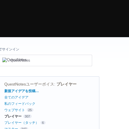
でサインイン
QuestNotes
QuestNotesユーザーボイス
:
プレイヤー
カ
新規アイデアを投稿…
テ
全てのアイデア
ゴ
リ
私のフィードバック
ウェブサイト
25
プレイヤー
307
プレイヤー（タッチ）
6
マスター
247