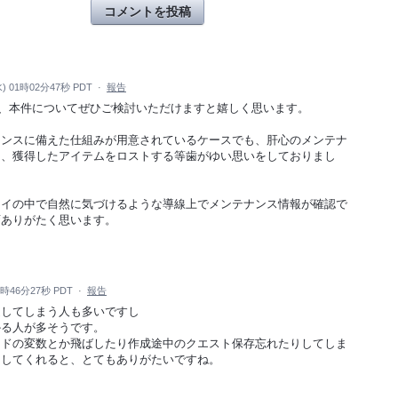
コメントを投稿
) 01時02分47秒 PDT
·
報告
、本件についてぜひご検討いただけますと嬉しく思います。
ナンスに備えた仕組みが用意されているケースでも、肝心のメンテナ
く、獲得したアイテムをロストする等歯がゆい思いをしておりまし
レイの中で自然に気づけるような導線上でメンテナンス情報が確認で
変ありがたく思います。
9時46分27秒 PDT
·
報告
逃してしまう人も多いですし
かる人が多そうです。
ードの変数とか飛ばしたり作成途中のクエスト保存忘れたりしてしま
をしてくれると、とてもありがたいですね。