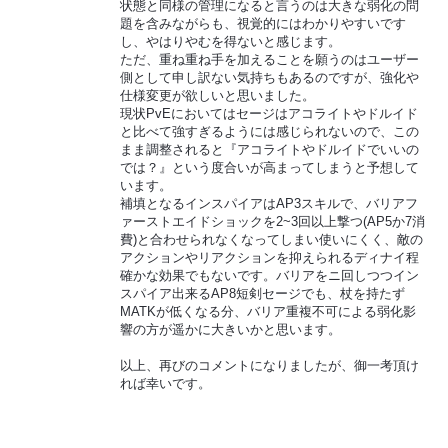
状態と同様の管理になると言うのは大きな弱化の問
題を含みながらも、視覚的にはわかりやすいです
し、やはりやむを得ないと感じます。
ただ、重ね重ね手を加えることを願うのはユーザー
側として申し訳ない気持ちもあるのですが、強化や
仕様変更が欲しいと思いました。
現状PvEにおいてはセージはアコライトやドルイド
と比べて強すぎるようには感じられないので、この
まま調整されると『アコライトやドルイドでいいの
では？』という度合いが高まってしまうと予想して
います。
補填となるインスパイアはAP3スキルで、バリアフ
ァーストエイドショックを2~3回以上撃つ(AP5か7消
費)と合わせられなくなってしまい使いにくく、敵の
アクションやリアクションを抑えられるディナイ程
確かな効果でもないです。バリアをニ回しつつイン
スパイア出来るAP8短剣セージでも、杖を持たず
MATKが低くなる分、バリア重複不可による弱化影
響の方が遥かに大きいかと思います。
以上、再びのコメントになりましたが、御一考頂け
れば幸いです。