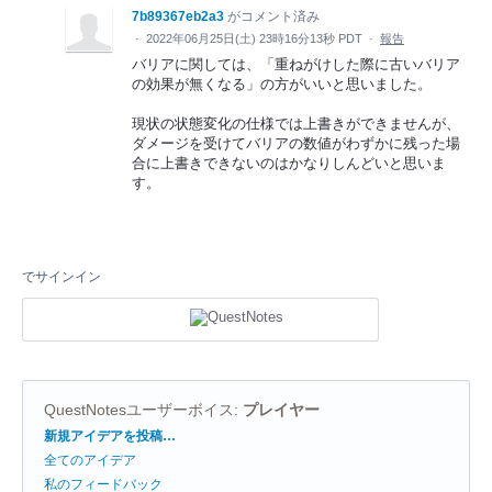
7b89367eb2a3
がコメント済み
·
2022年06月25日(土) 23時16分13秒 PDT
·
報告
バリアに関しては、「重ねがけした際に古いバリア
の効果が無くなる」の方がいいと思いました。
現状の状態変化の仕様では上書きができませんが、
ダメージを受けてバリアの数値がわずかに残った場
合に上書きできないのはかなりしんどいと思いま
す。
でサインイン
QuestNotesユーザーボイス
:
プレイヤー
カ
新規アイデアを投稿…
テ
全てのアイデア
ゴ
リ
私のフィードバック