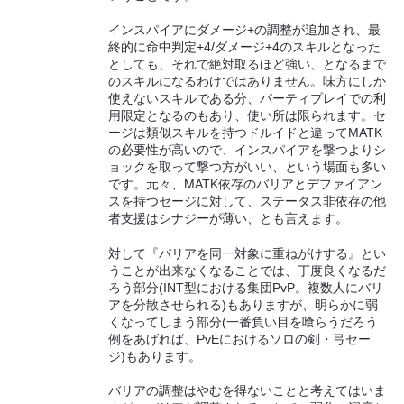
インスパイアにダメージ+の調整が追加され、最
終的に命中判定+4/ダメージ+4のスキルとなった
としても、それで絶対取るほど強い、となるまで
のスキルになるわけではありません。味方にしか
使えないスキルである分、パーティプレイでの利
用限定となるのもあり、使い所は限られます。セ
ージは類似スキルを持つドルイドと違ってMATK
の必要性が高いので、インスパイアを撃つよりシ
ョックを取って撃つ方がいい、という場面も多い
です。元々、MATK依存のバリアとデファイアン
スを持つセージに対して、ステータス非依存の他
者支援はシナジーが薄い、とも言えます。
対して『バリアを同一対象に重ねがけする』とい
うことが出来なくなることでは、丁度良くなるだ
ろう部分(INT型における集団PvP。複数人にバリ
アを分散させられる)もありますが、明らかに弱
くなってしまう部分(一番負い目を喰らうだろう
例をあげれば、PvEにおけるソロの剣・弓セー
ジ)もあります。
バリアの調整はやむを得ないことと考えてはいま