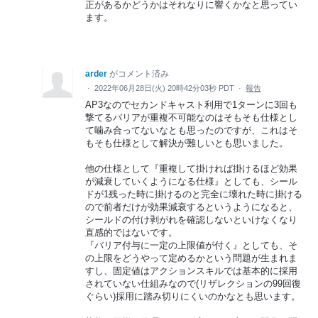
正があるかどうかはそれなりに響くかなと思ってい
ます。
arder
がコメント済み
·
2022年06月28日(火) 20時42分03秒 PDT
·
報告
AP3なのでセカンドキャスト利用で1ターンに3回も
撃てるバリアが重複不可能なのはそもそも仕様とし
て噛み合ってないなとも思ったのですが、これはそ
もそも仕様として解決が難しいとも思いました。
他の仕様として『重複して掛ければ掛けるほど効果
が減衰していくようになる仕様』としても、シール
ドが1残った時に掛けるのと完全に壊れた時に掛ける
ので前者だけが効果減衰するというようになると、
シールドの付け剥がれを確認しないといけなくなり
直感的ではないです。
『バリア付与に一定の上限値が付く』としても、そ
の上限をどうやって定めるかという問題が生まれま
すし、固定値はアクションスキルでは基本的に採用
されていない仕組みなので(リザレクションの99回復
ぐらい)採用に踏み切りにくいのかなとも思います。