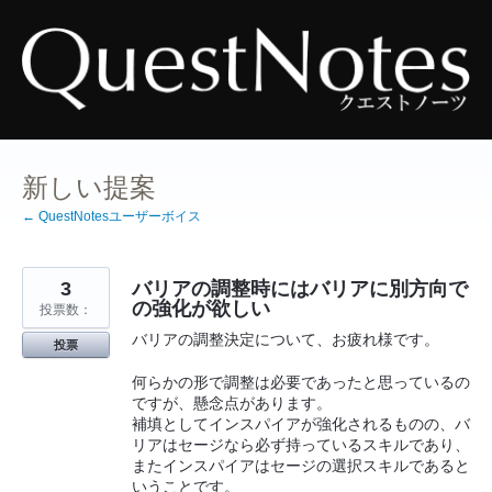
コ
ン
テ
ン
ツ
へ
ス
キ
ッ
プ
新しい提案
← QuestNotesユーザーボイス
3
バリアの調整時にはバリアに別方向で
の強化が欲しい
投票数：
バリアの調整決定について、お疲れ様です。
投票
何らかの形で調整は必要であったと思っているの
ですが、懸念点があります。
補填としてインスパイアが強化されるものの、バ
リアはセージなら必ず持っているスキルであり、
またインスパイアはセージの選択スキルであると
いうことです。