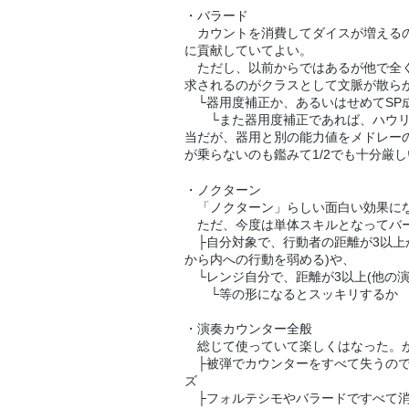
・バラード
カウントを消費してダイスが増えるの
に貢献していてよい。
ただし、以前からではあるが他で全く
求されるのがクラスとして文脈が散ら
└器用度補正か、あるいはせめてSP
└また器用度補正であれば、ハウリン
当だが、器用と別の能力値をメドレーの
が乗らないのも鑑みて1/2でも十分厳
・ノクターン
「ノクターン」らしい面白い効果に
ただ、今度は単体スキルとなってバー
├自分対象で、行動者の距離が3以上
から内への行動を弱める)や、
└レンジ自分で、距離が3以上(他の演
└等の形になるとスッキリするか
・演奏カウンター全般
総じて使っていて楽しくはなった。が
├被弾でカウンターをすべて失うので
ズ
├フォルテシモやバラードですべて消