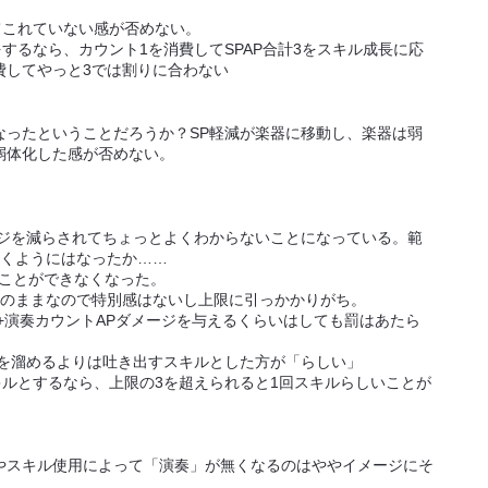
これていない感が否めない。
るなら、カウント1を消費してSPAP合計3をスキル成長に応
費してやっと3では割りに合わない
ったということだろうか？SP軽減が楽器に移動し、楽器は弱
弱体化した感が否めない。
ジを減らされてちょっとよくわからないことになっている。範
効くようにはなったか……
ることができなくなった。
のままなので特別感はないし上限に引っかかりがち。
+演奏カウントAPダメージを与えるくらいはしても罰はあたら
溜めるよりは吐き出すスキルとした方が「らしい」
とするなら、上限の3を超えられると1回スキルらしいことが
スキル使用によって「演奏」が無くなるのはややイメージにそ