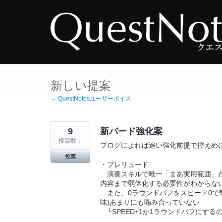
コ
ン
テ
ン
ツ
へ
ス
キ
ッ
プ
新しい提案
← QuestNotesユーザーボイス
9
新バード強化案
投票数：
ブログによれば追い強化前提で控えめ
投票
・プレリュード
演奏スキルで唯一「まあ実用範囲」だ
内容まで弱体化する必要性がわからな
また、0ラウンドバフをスピード0で撃
味)あまりにも噛み合っていない
└SPEED+1か1ラウンドバフにする