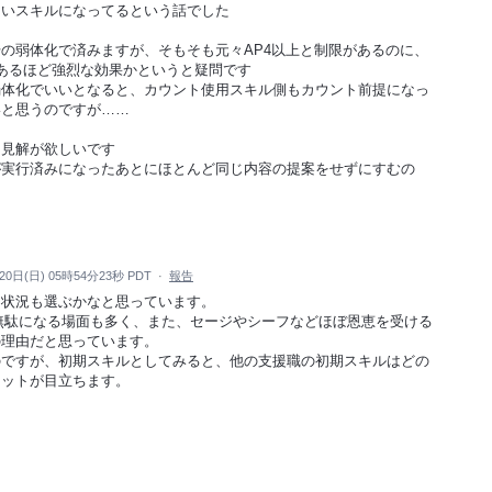
ないスキルになってるという話でした
の弱体化で済みますが、そもそも元々AP4以上と制限があるのに、
あるほど強烈な効果かというと疑問です
弱体化でいいとなると、カウント使用スキル側もカウント前提になっ
いと思うのですが……
も見解が欲しいです
が実行済みになったあとにほとんど同じ内容の提案をせずにすむの
20日(日) 05時54分23秒 PDT
·
報告
も状況も選ぶかなと思っています。
が無駄になる場面も多く、また、セージやシーフなどほぼ恩恵を受ける
の理由だと思っています。
のですが、初期スキルとしてみると、他の支援職の初期スキルはどの
リットが目立ちます。