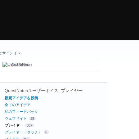
でサインイン
QuestNotes
QuestNotesユーザーボイス
:
プレイヤー
カ
新規アイデアを投稿…
テ
全てのアイデア
ゴ
リ
私のフィードバック
ウェブサイト
25
プレイヤー
307
プレイヤー（タッチ）
6
マスター
247