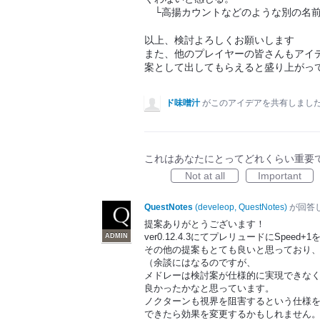
└高揚カウントなどのような別の名
以上、検討よろしくお願いします
また、他のプレイヤーの皆さんもアイデア
案として出してもらえると盛り上がっ
ド味噌汁
がこのアイデアを共有しまし
これはあなたにとってどれくらい重要
Not at all
Important
QuestNotes
(
develeop, QuestNotes
)
が回答
提案ありがとうございます！
ver0.12.4.3にてプレリュードにSpeed
ADMIN
その他の提案もとても良いと思っており
（余談にはなるのですが、
メドレーは検討案が仕様的に実現できなく
良かったかなと思っています。
ノクターンも視界を阻害するという仕様を
できたら効果を変更するかもしれません