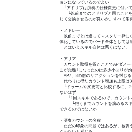
ョンになっているのでよい
└アドリブは演奏の仕様変更に付いて
└以前までのアドリブと同じことをす
じて交換させるのが良いか。すべて消
・メドレー
以前までとは違ってマスタリー枠にな
体化しているのでバード全体としては
とはいえスキル自体は悪くはない。
・アリア
カウント取得を得たことでAPダメー
囲が距離1になったのは多少小回りが
AP7、8の敵のリアクションを封じ
代わりに得たカウント増加も上限は3
└ドゥームや変更前と比較するに、2
ないはず
└1回スキルであるので、カウントを
└飽くまでカウントを溜めるスキル
できるのではないか
・演奏カウントの名称
ただの印象の問題ではあるが、被弾や
ぐわないと感じる。