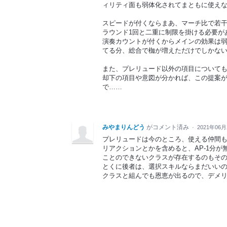
ィリティ面も弱体化されてまともに使え
スピードが付くならまあ、マーチ比で若干
ラウンド1回と二重に制限を掛ける必要が
演奏カウントが付くからメインの効果は
てる分、総合で枷が増えただけでしかな
また、プレリュード以外の項目について
却下の項目や意図が分かれば、この提案
で……
みやまりんどう
がコメント済み
·
2021年06月
プレリュードは今のところ、使える仲間
リアクションとかを含めると、AP-1分
ことのできないクラスが存在するのもそ
とくに後者は、選択スキルならまだいい
クラスと組んでも恩恵が出るので、デメ