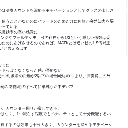
は演奏カウントを溜めるモチベーションとしてクラスの楽しさ
使うことがないのにバラードのためだけに何故か突然知力を要
かっている
成長効率の高い感覚に
グやフォルテシモ、弓の存在から1/3という厳しい係数は妥
ためにあげさせるのであれば、MATKとは違い杖の1.5倍補正
しいと言えるはず
なった
ドっぽくなくなった感が否めない
かつ対象者の距離が2以下の場合同効果(つまり、演奏範囲の外
奏の逆範囲)のすべてに単純な命中デバフ
、カウンター周りが厳しすぎる。
はなく、1つ減らす程度でもペナルティとして十分機能するハ
費するのは効果も十分大きく、カウンターを溜めるモチベーシ