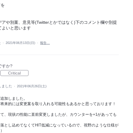
前を
や別案、意見等(Twitterとかではなく)下のコメント欄や別提
てよいと思います
た
·
2021年06月13日(日)
·
報告…
ですか?
Critical
しました
·
2021年06月26日(土)
+1を追加しました。
、将来的には変更案を取り入れる可能性もあるかと思っております！
て、現状の性能に直前変更しましたが、カウンターを+1があっても
落とし込めてなくてHIT低減になっているので、視野のような仕様が
。）