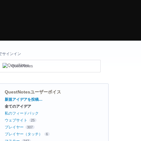
でサインイン
QuestNotes
QuestNotesユーザーボイス
カ
新規アイデアを投稿…
テ
全てのアイデア
ゴ
リ
私のフィードバック
ウェブサイト
25
プレイヤー
307
プレイヤー（タッチ）
6
マスター
247