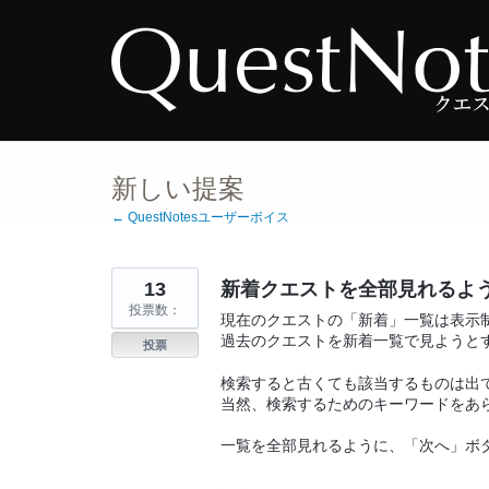
コ
ン
テ
ン
ツ
へ
ス
キ
ッ
プ
新しい提案
← QuestNotesユーザーボイス
13
新着クエストを全部見れるよ
投票数：
現在のクエストの「新着」一覧は表示
過去のクエストを新着一覧で見ようと
投票
検索すると古くても該当するものは出
当然、検索するためのキーワードをあ
一覧を全部見れるように、「次へ」ボ