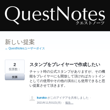
コ
ン
テ
ン
ツ
へ
ス
キ
ッ
プ
新しい提案
← QuestNotesユーザーボイス
2
スタンプをプレイヤーで作成したい
投票数：
チャット時の公式スタンプがありますが、その機
能をプレイヤーにも開放して頂ければカットイン
投票
としての使用やその他の演出にも使用できると思
い提案させて頂きます。
kuroko
がこのアイデアを共有しました
·
2021年11月01日(月)
·
報告…