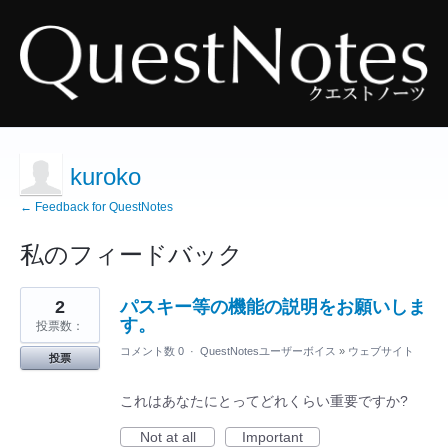
kuroko
← Feedback for QuestNotes
私のフィードバック
6
2
パスキー等の機能の説明をお願いしま
見
つ
す。
投票数：
か
っ
コメント数 0
·
QuestNotesユーザーボイス
»
ウェブサイト
投票
た
結
果
これはあなたにとってどれくらい重要ですか?
Not at all
Important