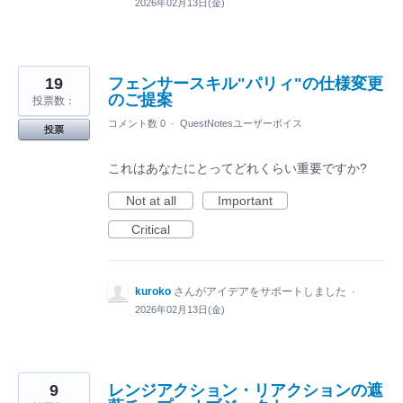
2026年02月13日(金)
19
フェンサースキル"パリィ"の仕様変更
のご提案
投票数：
コメント数 0
·
QuestNotesユーザーボイス
投票
これはあなたにとってどれくらい重要ですか?
Not at all
Important
Critical
kuroko
さんがアイデアをサポートしました
·
2026年02月13日(金)
9
レンジアクション・リアクションの遮