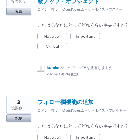
蔽チップ・オブジェクト
投票数：
コメント数 0
·
QuestNotesユーザーボイス
»
マスター
投票
これはあなたにとってどれくらい重要ですか?
Not at all
Important
Critical
kuroko
がこのアイデアを共有しました
·
2025年05月24日(土)
3
フォロー欄機能の追加
投票数：
コメント数 0
·
QuestNotesユーザーボイス
»
プレイヤー
投票
これはあなたにとってどれくらい重要ですか?
Not at all
Important