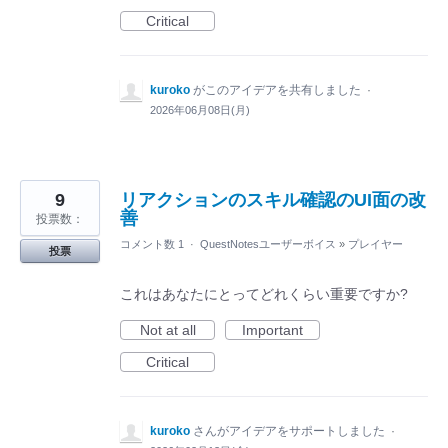
Critical
kuroko
がこのアイデアを共有しました
·
2026年06月08日(月)
9
リアクションのスキル確認のUI面の改
善
投票数：
コメント数 1
·
QuestNotesユーザーボイス
»
プレイヤー
投票
これはあなたにとってどれくらい重要ですか?
Not at all
Important
Critical
kuroko
さんがアイデアをサポートしました
·