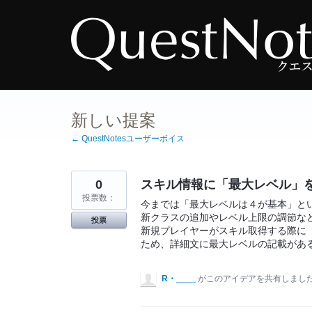
コ
ン
テ
ン
ツ
へ
ス
キ
ッ
プ
新しい提案
← QuestNotesユーザーボイス
0
スキル情報に「最大レベル」
投票数：
今までは「最大レベルは４が基本」と
新クラスの追加やレベル上限の調節な
投票
新規プレイヤーがスキル取得する際に
ため、詳細文に最大レベルの記載があ
R・____
がこのアイデアを共有しまし