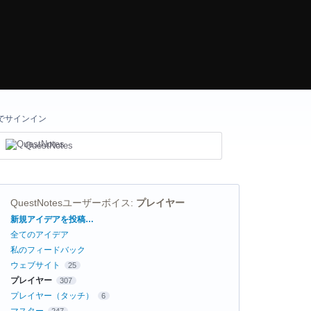
でサインイン
QuestNotes
QuestNotesユーザーボイス
:
プレイヤー
カ
新規アイデアを投稿…
テ
全てのアイデア
ゴ
リ
私のフィードバック
ウェブサイト
25
プレイヤー
307
プレイヤー（タッチ）
6
マスター
247