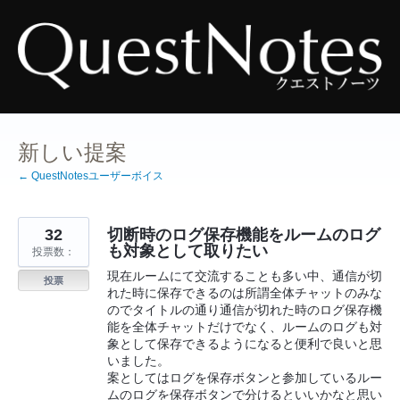
コ
ン
テ
ン
ツ
へ
ス
キ
ッ
プ
新しい提案
← QuestNotesユーザーボイス
32
切断時のログ保存機能をルームのログ
も対象として取りたい
投票数：
現在ルームにて交流することも多い中、通信が切
投票
れた時に保存できるのは所謂全体チャットのみな
のでタイトルの通り通信が切れた時のログ保存機
能を全体チャットだけでなく、ルームのログも対
象として保存できるようになると便利で良いと思
いました。
案としてはログを保存ボタンと参加しているルー
ムのログを保存ボタンで分けるといいかなと思い