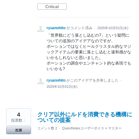
Critical
ryuanohito
がコメント済み
·
2025年10月01日(水)
「世界観にどう落とし込むの?」という疑問に
ついての追加のアイデアなのですが、
ポーションではなくヒールクリスタル的なマジ
ックアイテムの要素に落とし込むと違和感がな
いかもしれないと思いました。
ポーションの調合やエンチャント的な表現でも
いいかも?
ryuanohito
がこのアイデアを共有しました
·
2025年10月01日(水)
4
クリア以外にルドを消費できる機構に
ついての提案
投票数：
コメント数 2
·
QuestNotesユーザーボイス
»
マスター
投票