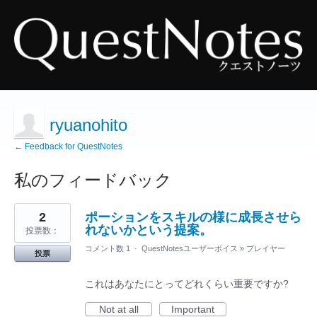
ryuanohito
← Feedback for QuestNotes
私のフィードバック
3
2
ポーションをスキルの様に成長させら
見
つ
れないかという提案。
投票数：
か
っ
コメント数 1
·
QuestNotesユーザーボイス
»
プレイヤー
投票
た
結
果
これはあなたにとってどれくらい重要ですか?
Not at all
Important