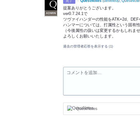
·
QuestNotes
(
develeop, QuestNote
完了
提案ありがとうございます。
ver0.7.24.1で
ADMIN
ツヴァイハンダーの性能をATK+2d、DEF+
ハンマーについては、打属性という固有
（今後属性の扱いは変更するかもしれま
よろしくお願いいたします。
過去の管理者応答を表示する
(1)
コメントを追加…
QuestNotes