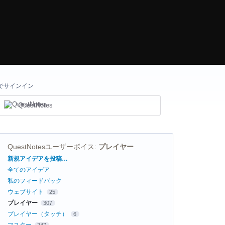
でサインイン
QuestNotes
QuestNotesユーザーボイス
:
プレイヤー
カ
新規アイデアを投稿…
テ
全てのアイデア
ゴ
リ
私のフィードバック
ウェブサイト
25
プレイヤー
307
プレイヤー（タッチ）
6
マスター
247