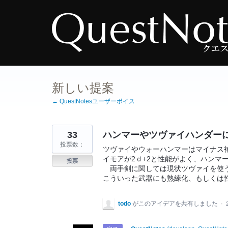
コ
ン
テ
ン
ツ
へ
ス
キ
ッ
プ
新しい提案
← QuestNotesユーザーボイス
33
ハンマーやツヴァイハンダー
投票数：
ツヴァイやウォーハンマーはマイナス
イモアが2ｄ+2と性能がよく、ハンマ
投票
両手剣に関しては現状ツヴァイを使う
こういった武器にも熟練化、もしくは
todo
がこのアイデアを共有しました
·