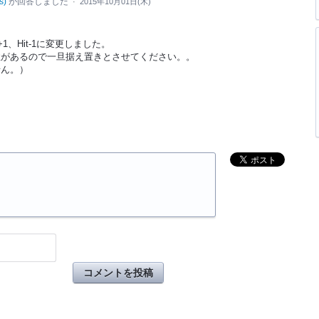
s
)
が回答しました
·
2015年10月01日(木)
1、Hit-1に変更しました。
性があるので一旦据え置きとさせてください。。
せん。）
コメントを投稿