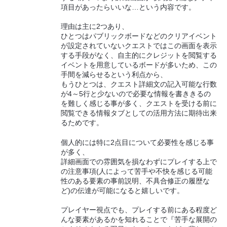
項目があったらいいな…という内容です。
理由は主に2つあり、
ひとつはパブリックボードなどのクリアイベント
が設定されていないクエストではこの画面を表示
する手段がなく、自主的にクレジットを閲覧する
イベントを用意しているボードが多いため、この
手間を減らせるという利点から、
もうひとつは、クエスト詳細文の記入可能な行数
が4～5行と少ないので必要な情報を書ききるの
を難しく感じる事が多く、クエストを受ける前に
閲覧できる情報タブとしての活用方法に期待出来
るためです。
個人的には特に2点目について必要性を感じる事
が多く、
詳細画面での雰囲気を損なわずにプレイする上で
の注意事項(人によって苦手や不快を感じる可能
性のある要素の事前説明、不具合修正の履歴な
ど)の伝達が可能になると嬉しいです。
プレイヤー視点でも、プレイする前にある程度ど
んな要素があるかを知れることで『苦手な展開の