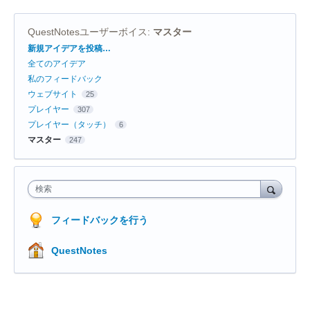
QuestNotesユーザーボイス
:
マスター
カ
新規アイデアを投稿…
テ
全てのアイデア
ゴ
リ
私のフィードバック
ウェブサイト
25
プレイヤー
307
プレイヤー（タッチ）
6
マスター
247
検索
フィードバックを行う
QuestNotes