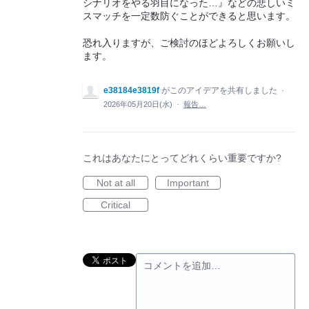
シナリオをやる羽目になった…』などの悲しいミ
スマッチを一定数防ぐことができると思います。
恐れ入りますが、ご検討のほどよろしくお願いし
ます。
e38184e3819f
がこのアイデアを共有しました
·
2026年05月20日(水)
·
報告…
これはあなたにとってどれくらい重要ですか?
Not at all
Important
Critical
コメントを追加…