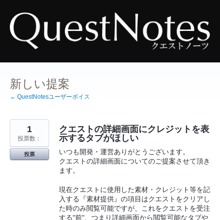
コ
ン
テ
ン
ツ
へ
ス
キ
ッ
プ
新しい提案
← QuestNotesユーザーボイス
1
クエストの詳細画面にクレジットを表
示するタブがほしい
投票数：
いつも開発・運営ありがとうございます。
投票
クエストの詳細画面についてのご提案させて頂き
ます。
現在クエストに使用した素材・クレジット等を記
入する『素材提供』の項目はクエストをクリアし
た時のみ閲覧可能ですが、これをクエストを受注
する"前"、つまり詳細画面から閲覧可能なタブや