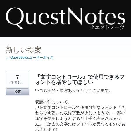
コ
ン
テ
ン
ツ
へ
ス
キ
ッ
プ
新しい提案
← QuestNotesユーザーボイス
7
『文字コントロール』で使用できるフ
ォントを増やしてほしい
投票数：
いつも開発・運営ありがとうございます。
投票
表題の件について、
現在文字コントロールで使用可能なフォント『さ
わらび明朝』の収録字数が少ないようで、一部の
漢字を使用しようとすると上手く表示されませ
ん。（該当の文字だけフォントが異なるもので表
示されます）