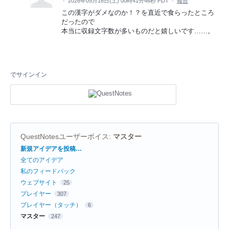
·
2026年05月16日(土) 00時41分46秒 PDT
·
報告
この漢字がダメなのか！？を直近で食らったところ
だったので
本当に収録文字数が多いものだと嬉しいです……。
でサインイン
QuestNotesユーザーボイス
:
マスター
カ
新規アイデアを投稿…
テ
全てのアイデア
ゴ
リ
私のフィードバック
ウェブサイト
25
プレイヤー
307
プレイヤー（タッチ）
6
マスター
247