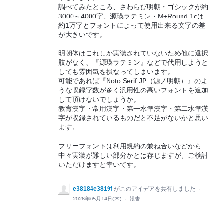
調べてみたところ、さわらび明朝・ゴシックが約
3000～4000字、源瑛ラテミン・M+Round 1cは
約1万字とフォントによって使用出来る文字の差
が大きいです。
明朝体はこれしか実装されていないため他に選択
肢がなく、『源瑛ラテミン』などで代用しようと
しても雰囲気を損なってしまいます。
可能であれば『Noto Serif JP（源ノ明朝）』のよ
うな収録字数が多く汎用性の高いフォントを追加
して頂けないでしょうか。
教育漢字・常用漢字・第一水準漢字・第二水準漢
字が収録されているものだと不足がないかと思い
ます。
フリーフォントは利用規約の兼ね合いなどから
中々実装が難しい部分かとは存じますが、ご検討
いただけますと幸いです。
e38184e3819f
がこのアイデアを共有しました
·
2026年05月14日(木)
·
報告…