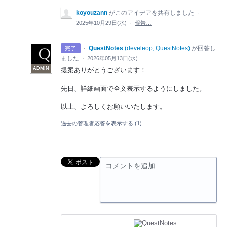
koyouzann
がこのアイデアを共有しました
·
2025年10月29日(水)
·
報告…
·
QuestNotes
(
develeop, QuestNotes
)
が回答し
完了
ました
·
2026年05月13日(水)
ADMIN
提案ありがとうございます！
先日、詳細画面で全文表示するようにしました。
以上、よろしくお願いいたします。
過去の管理者応答を表示する
(1)
コメントを追加…