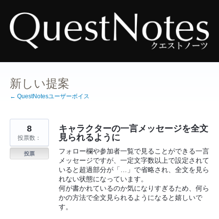
コ
ン
テ
ン
ツ
へ
ス
キ
ッ
プ
新しい提案
← QuestNotesユーザーボイス
8
キャラクターの一言メッセージを全文
見られるように
投票数：
フォロー欄や参加者一覧で見ることができる一言
投票
メッセージですが、一定文字数以上で設定されて
いると超過部分が「…」で省略され、全文を見ら
れない状態になっています。
何が書かれているのか気になりすぎるため、何ら
かの方法で全文見られるようになると嬉しいで
す。