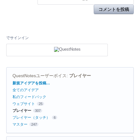
コメントを投稿
でサインイン
QuestNotesユーザーボイス
:
プレイヤー
カ
新規アイデアを投稿…
テ
全てのアイデア
ゴ
リ
私のフィードバック
ウェブサイト
25
プレイヤー
307
プレイヤー（タッチ）
6
マスター
247