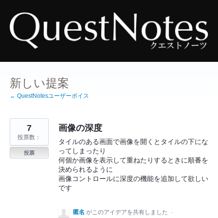
コ
ン
テ
ン
ツ
へ
ス
キ
ッ
プ
新しい提案
← QuestNotesユーザーボイス
7
画像の深度
投票数：
タイルのある画面で画像を開くとタイルの下にな
ってしまったり
投票
何個か画像を表示して重ねたりするときに順番を
決められるように
画像コントロールに深度の機能を追加して欲しい
です
匿名
がこのアイデアを共有しました
·