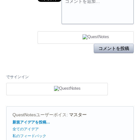
コメントを追加…
コメントを投稿
でサインイン
QuestNotesユーザーボイス
:
マスター
カ
新規アイデアを投稿…
テ
全てのアイデア
ゴ
リ
私のフィードバック