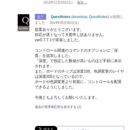
2013年11月23日(土)
·
報告…
·
QuestNotes
(
develeop, QuestNotes
)
が回答し
完了
ました
·
2014年05月06日(火)
ADMIN
提案ありがとうございます。
対応が遅くなって大変申し訳ありません。
ver0.7.7.1で実装しました。
コントロール関連のコマンドのオプションに「深
度」を追加しました。
「深度」で指定した数値が高いものほど手前に表示
されます。
また、ボードのチップは深度100、色調変更のレイヤ
は深度200となっているので、
ボードや色調変更より前面に、コントロールを配置
できるようにしました。
今後ともよろしくお願いいたします。
過去の管理者応答を表示する
(1)