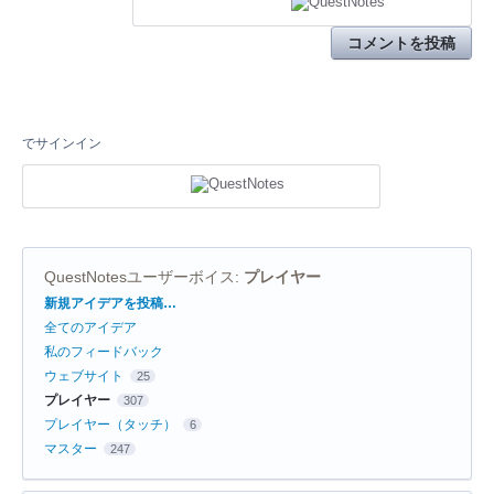
コメントを投稿
でサインイン
QuestNotesユーザーボイス
:
プレイヤー
カ
新規アイデアを投稿…
テ
全てのアイデア
ゴ
リ
私のフィードバック
ウェブサイト
25
プレイヤー
307
プレイヤー（タッチ）
6
マスター
247