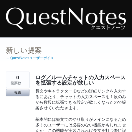
コ
ン
テ
ン
ツ
へ
ス
キ
ッ
プ
新しい提案
← QuestNotesユーザーボイス
0
ログ／ルームチャットの入力スペース
を拡張する設定が欲しい
投票数：
長文やキャラクターIDなどの詳細リンクを入力す
投票
るにあたり、チャットの入力スペースを１段のみ
から数段に拡張できる設定が欲しくなったので提
案させていただきます。
基本的には短文でのやり取りがメインになるため
多くのユーザーには必要のない機能かもしれませ
んが、この機能が実装されれば長文を打つ際に誤