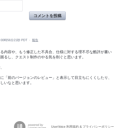
コメントを投稿
 00時56分21秒 PDT
·
報告
れる内容や、もう修正した不具合、仕様に対する理不尽な酷評が書い
は困るし、クエスト制作のやる気を削ぐと思います。
で、
ーに「前のバージョンのレビュー」と表示して目立ちにくくしたり、
嬉しいなと思います。
UserVoice 利用規約 & プライバシーポリシー