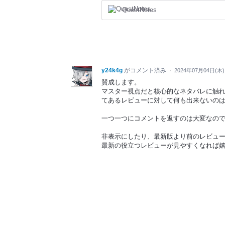
QuestNotes
y24k4g
がコメント済み
·
2024年07月04日(木)
賛成します。
マスター視点だと核心的なネタバレに触
てあるレビューに対して何も出来ないの
一つ一つにコメントを返すのは大変なの
非表示にしたり、最新版より前のレビュ
最新の役立つレビューが見やすくなれば