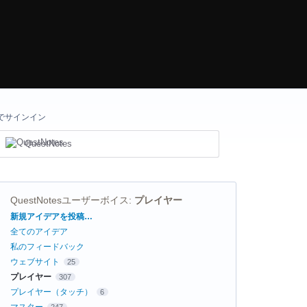
でサインイン
QuestNotes
QuestNotesユーザーボイス
:
プレイヤー
カ
新規アイデアを投稿…
テ
全てのアイデア
ゴ
リ
私のフィードバック
ウェブサイト
25
プレイヤー
307
プレイヤー（タッチ）
6
マスター
247