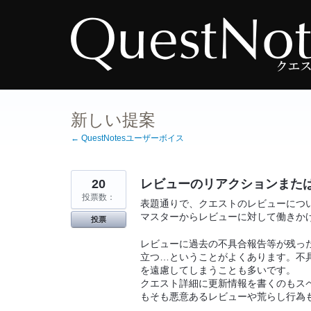
コ
ン
テ
ン
ツ
へ
ス
キ
ッ
プ
新しい提案
← QuestNotesユーザーボイス
20
レビューのリアクションまた
投票数：
表題通りで、クエストのレビューにつ
マスターからレビューに対して働きか
投票
レビューに過去の不具合報告等が残っ
立つ…ということがよくあります。不
を遠慮してしまうことも多いです。
クエスト詳細に更新情報を書くのもス
もそも悪意あるレビューや荒らし行為