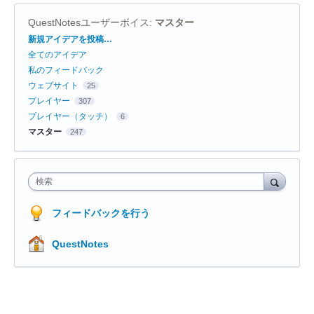
QuestNotesユーザーボイス
:
マスター
カ
新規アイデアを投稿…
テ
全てのアイデア
ゴ
リ
私のフィードバック
ウェブサイト
25
プレイヤー
307
プレイヤー（タッチ）
6
マスター
247
検索
フィードバックを行う
QuestNotes