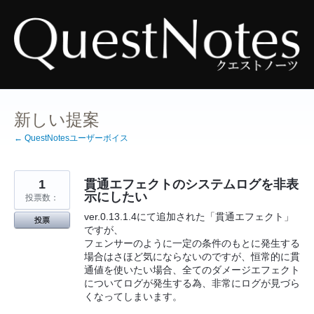
コ
ン
テ
ン
ツ
へ
ス
キ
ッ
プ
新しい提案
← QuestNotesユーザーボイス
1
貫通エフェクトのシステムログを非表
示にしたい
投票数：
ver.0.13.1.4にて追加された「貫通エフェクト」
投票
ですが、
フェンサーのように一定の条件のもとに発生する
場合はさほど気にならないのですが、恒常的に貫
通値を使いたい場合、全てのダメージエフェクト
についてログが発生する為、非常にログが見づら
くなってしまいます。