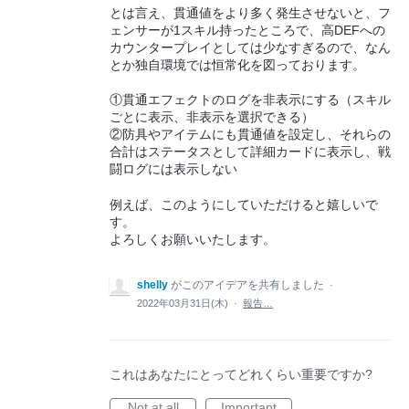
とは言え、貫通値をより多く発生させないと、フ
ェンサーが1スキル持ったところで、高DEFへの
カウンタープレイとしては少なすぎるので、なん
とか独自環境では恒常化を図っております。
①貫通エフェクトのログを非表示にする（スキル
ごとに表示、非表示を選択できる）
②防具やアイテムにも貫通値を設定し、それらの
合計はステータスとして詳細カードに表示し、戦
闘ログには表示しない
例えば、このようにしていただけると嬉しいで
す。
よろしくお願いいたします。
shelly
がこのアイデアを共有しました
·
2022年03月31日(木)
·
報告…
これはあなたにとってどれくらい重要ですか?
Not at all
Important