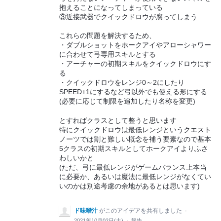
抱えることになってしまっている
③近接武器でクイックドロウが腐ってしまう
これらの問題を解決するため、
・ダブルショットをホークアイやアローシャワー
に合わせて弓専用スキルとする
・アーチャーの初期スキルをクイックドロウにす
る
・クイックドロウをレンジ0～2にしたり
SPEED+1にするなど弓以外でも使える形にする
(必要に応じて制限を追加したり名称を変更)
とすればクラスとして整うと思います
特にクイックドロウは最低レンジというクエスト
ノーツでは割と難しい概念を補う要素なので基本
5クラスの初期スキルとしてホークアイよりふさ
わしいかと
(ただ、弓に最低レンジがゲームバランス上本当
に必要か、あるいは魔法に最低レンジがなくてい
いのかは別途考慮の余地があるとは思います)
ド味噌汁
がこのアイデアを共有しました
·
2021年10月02日(土)
·
報告…