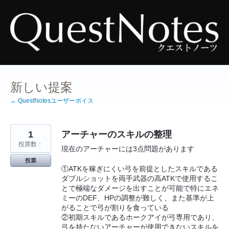
コ
ン
テ
ン
ツ
へ
ス
キ
ッ
プ
新しい提案
← QuestNotesユーザーボイス
1
アーチャーのスキルの整理
投票数：
現在のアーチャーには3点問題があります
投票
①ATKを稼ぎにくい弓を前提としたスキルである
ダブルショットを両手武器の高ATKで使用するこ
とで極端なダメージを出すことが可能で特にエネ
ミーのDEF、HPの調整が難しく、また基準が上
がることで弓が割りを食っている
②初期スキルであるホークアイが弓専用であり、
弓を持たないアーチャーが使用できないスキルを