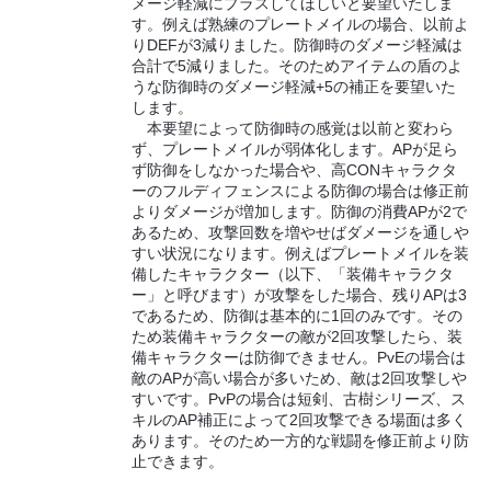
メージ軽減にプラスしてほしいと要望いたしま
す。例えば熟練のプレートメイルの場合、以前よ
りDEFが3減りました。防御時のダメージ軽減は
合計で5減りました。そのためアイテムの盾のよ
うな防御時のダメージ軽減+5の補正を要望いた
します。
本要望によって防御時の感覚は以前と変わら
ず、プレートメイルが弱体化します。APが足ら
ず防御をしなかった場合や、高CONキャラクタ
ーのフルディフェンスによる防御の場合は修正前
よりダメージが増加します。防御の消費APが2で
あるため、攻撃回数を増やせばダメージを通しや
すい状況になります。例えばプレートメイルを装
備したキャラクター（以下、「装備キャラクタ
ー」と呼びます）が攻撃をした場合、残りAPは3
であるため、防御は基本的に1回のみです。その
ため装備キャラクターの敵が2回攻撃したら、装
備キャラクターは防御できません。PvEの場合は
敵のAPが高い場合が多いため、敵は2回攻撃しや
すいです。PvPの場合は短剣、古樹シリーズ、ス
キルのAP補正によって2回攻撃できる場面は多く
あります。そのため一方的な戦闘を修正前より防
止できます。