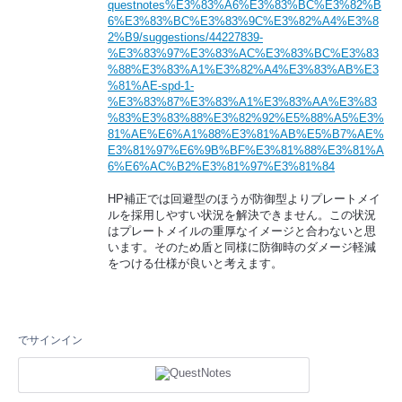
questnotes%E3%83%A6%E3%83%BC%E3%82%B
6%E3%83%BC%E3%83%9C%E3%82%A4%E3%8
2%B9/suggestions/44227839-
%E3%83%97%E3%83%AC%E3%83%BC%E3%83
%88%E3%83%A1%E3%82%A4%E3%83%AB%E3
%81%AE-spd-1-
%E3%83%87%E3%83%A1%E3%83%AA%E3%83
%83%E3%83%88%E3%82%92%E5%88%A5%E3%
81%AE%E6%A1%88%E3%81%AB%E5%B7%AE%
E3%81%97%E6%9B%BF%E3%81%88%E3%81%A
6%E6%AC%B2%E3%81%97%E3%81%84
HP補正では回避型のほうが防御型よりプレートメイ
ルを採用しやすい状況を解決できません。この状況
はプレートメイルの重厚なイメージと合わないと思
います。そのため盾と同様に防御時のダメージ軽減
をつける仕様が良いと考えます。
でサインイン