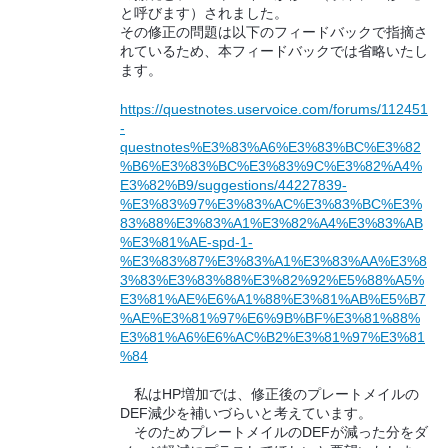
と呼びます）されました。
その修正の問題は以下のフィードバックで指摘さ
れているため、本フィードバックでは省略いたし
ます。
https://questnotes.uservoice.com/forums/112451
-
questnotes%E3%83%A6%E3%83%BC%E3%82
%B6%E3%83%BC%E3%83%9C%E3%82%A4%
E3%82%B9/suggestions/44227839-
%E3%83%97%E3%83%AC%E3%83%BC%E3%
83%88%E3%83%A1%E3%82%A4%E3%83%AB
%E3%81%AE-spd-1-
%E3%83%87%E3%83%A1%E3%83%AA%E3%8
3%83%E3%83%88%E3%82%92%E5%88%A5%
E3%81%AE%E6%A1%88%E3%81%AB%E5%B7
%AE%E3%81%97%E6%9B%BF%E3%81%88%
E3%81%A6%E6%AC%B2%E3%81%97%E3%81
%84
私はHP増加では、修正後のプレートメイルの
DEF減少を補いづらいと考えています。
そのためプレートメイルのDEFが減った分をダ