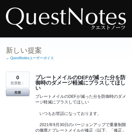
コ
ン
テ
ン
ツ
へ
ス
キ
ッ
プ
新しい提案
← QuestNotesユーザーボイス
0
プレートメイルのDEFが減った分を防
御時のダメージ軽減にプラスしてほし
投票数：
い
投票
プレートメイルのDEFが減った分を防御時のダメ
ージ軽減にプラスしてほしい
いつもお世話になっております。
2021年9月30日のバージョンアップで重量制限
の撤廃とプレートメイルが修正（以下、「修正」