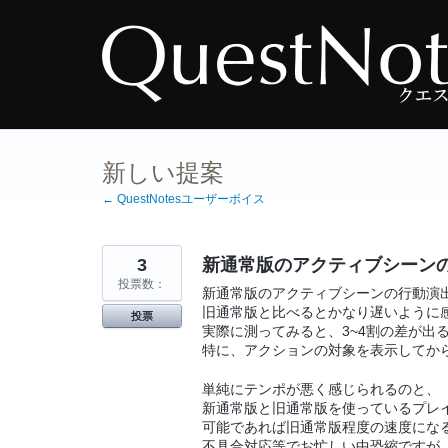
コ
ン
テ
ン
ツ
へ
ス
キ
ッ
プ
新しい提案
← QuestNotesユーザーボイス
3
新通常版のアクティブシーン
投票数：
新通常版のアクティブシーンの行動演
旧通常版と比べるとかなり遅いように
投票
実際に測ってみると、3~4割の差が出
特に、アクションの対象を表示してか
単純にテンポが悪く感じられるのと、
新通常版と旧通常版を使っているプレ
可能であれば旧通常版程度の速度にな
不具合対応等でお忙しい中恐縮ですが