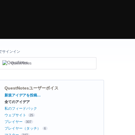
でサインイン
QuestNotes
QuestNotesユーザーボイス
カ
新規アイデアを投稿…
テ
全てのアイデア
ゴ
リ
私のフィードバック
ウェブサイト
25
プレイヤー
307
プレイヤー（タッチ）
6
マスター
247