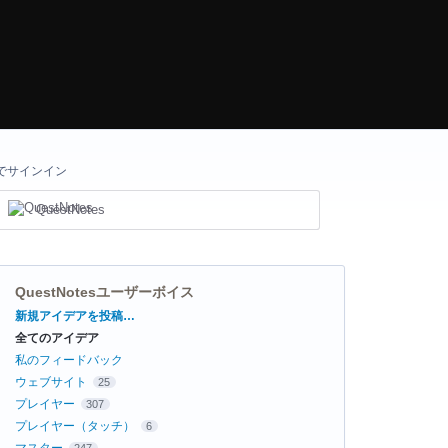
でサインイン
QuestNotes
QuestNotesユーザーボイス
カ
新規アイデアを投稿…
テ
全てのアイデア
ゴ
リ
私のフィードバック
ウェブサイト
25
プレイヤー
307
プレイヤー（タッチ）
6
マスター
247