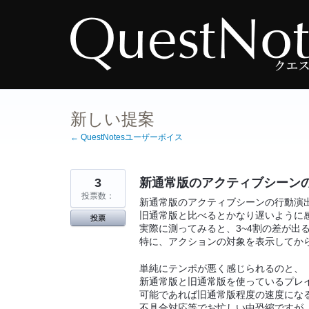
コ
ン
テ
ン
ツ
へ
ス
キ
ッ
プ
新しい提案
← QuestNotesユーザーボイス
3
新通常版のアクティブシーン
投票数：
新通常版のアクティブシーンの行動演
旧通常版と比べるとかなり遅いように
投票
実際に測ってみると、3~4割の差が出
特に、アクションの対象を表示してか
単純にテンポが悪く感じられるのと、
新通常版と旧通常版を使っているプレ
可能であれば旧通常版程度の速度にな
不具合対応等でお忙しい中恐縮ですが