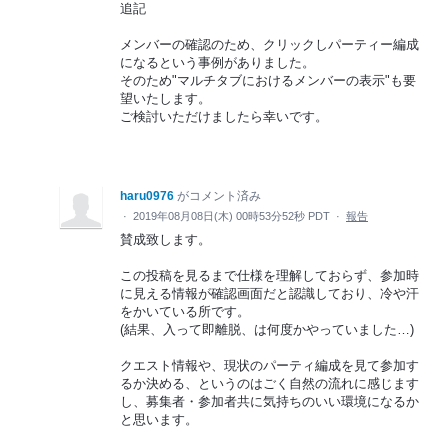
追記
メンバーの確認のため、クリックしパーティー編成
になるという事例がありました。
そのため"マルチタブにおけるメンバーの表示"も要
望いたします。
ご検討いただけましたら幸いです。
haru0976
がコメント済み
·
2019年08月08日(木) 00時53分52秒 PDT
·
報告
賛成致します。
この投稿を見るまで仕様を理解しておらず、参加時
に見える情報が確認画面だと認識しており、冷や汗
をかいている所です。
(結果、入って即離脱、は何度かやっていました…)
クエスト情報や、現状のパーティ編成を見て参加す
るか決める、というのはごく自然の流れに感じます
し、募集者・参加者共に気持ちのいい環境になるか
と思います。