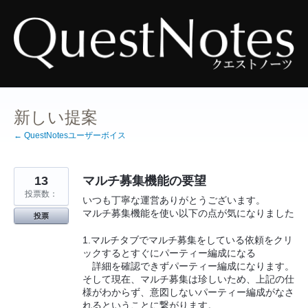
コ
ン
テ
ン
ツ
へ
ス
キ
ッ
プ
新しい提案
← QuestNotesユーザーボイス
13
マルチ募集機能の要望
投票数：
いつも丁寧な運営ありがとうございます。
マルチ募集機能を使い以下の点が気になりました
投票
1.マルチタブでマルチ募集をしている依頼をクリ
ックするとすぐにパーティー編成になる
詳細を確認できずパーティー編成になります。
そして現在、マルチ募集は珍しいため、上記の仕
様がわからず、意図しないパーティー編成がなさ
れるということに繋がります。