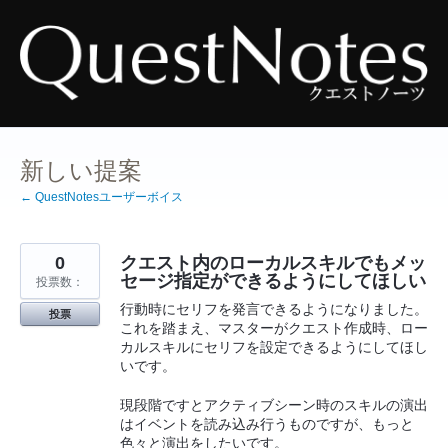
コ
ン
テ
ン
ツ
へ
ス
キ
ッ
プ
新しい提案
← QuestNotesユーザーボイス
0
クエスト内のローカルスキルでもメッ
セージ指定ができるようにしてほしい
投票数：
行動時にセリフを発言できるようになりました。
投票
これを踏まえ、マスターがクエスト作成時、ロー
カルスキルにセリフを設定できるようにしてほし
いです。
現段階ですとアクティブシーン時のスキルの演出
はイベントを読み込み行うものですが、もっと
色々と演出をしたいです。