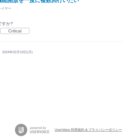
機能開放を一度に複数回行いたい
レイヤー
ですか?
Critical
·
2024年02月19日(月)
UserVoice 利用規約 & プライバシーポリシー