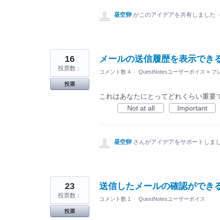
昼空卵
がこのアイデアを共有しました
16
メールの送信履歴を表示でき
投票数：
コメント数 4
·
QuestNotesユーザーボイス
»
プ
投票
これはあなたにとってどれくらい重要
Not at all
Important
昼空卵
さんがアイデアをサポートしま
23
送信したメールの確認ができ
投票数：
コメント数 1
·
QuestNotesユーザーボイス
投票