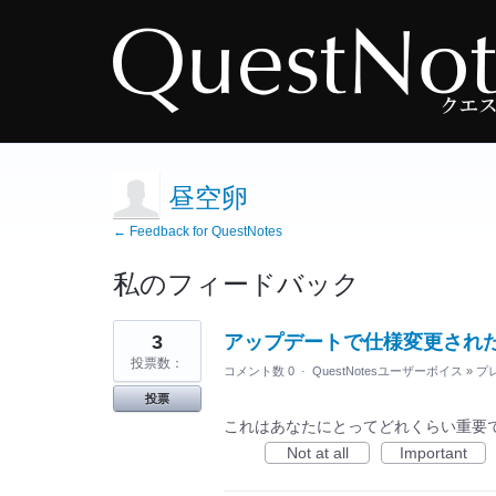
昼空卵
← Feedback for QuestNotes
私のフィードバック
5
3
アップデートで仕様変更された
見
つ
投票数：
コメント数 0
·
QuestNotesユーザーボイス
»
プ
か
っ
投票
た
結
これはあなたにとってどれくらい重要
果
Not at all
Important