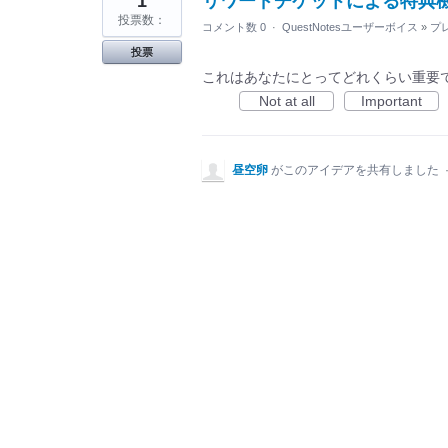
1
リワードチケットによる特典
投票数：
コメント数 0
·
QuestNotesユーザーボイス
»
プ
投票
これはあなたにとってどれくらい重要
Not at all
Important
昼空卵
がこのアイデアを共有しました