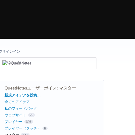
でサインイン
QuestNotes
QuestNotesユーザーボイス
:
マスター
カ
新規アイデアを投稿…
テ
全てのアイデア
ゴ
リ
私のフィードバック
ウェブサイト
25
プレイヤー
307
プレイヤー（タッチ）
6
マスター
247