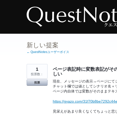
コ
ン
テ
ン
ツ
へ
ス
キ
ッ
プ
新しい提案
← QuestNotesユーザーボイス
1
ページ表記時に変数表記がそ
しい
投票数：
現在、メッセージの表示→ページにて
投票
チャット欄では値としてシナリオ名＋
ページ内自体では変数がそのままテキ
https://gyazo.com/31f70b8be7292c44
見栄えがあまり良くなくてちょっと悲