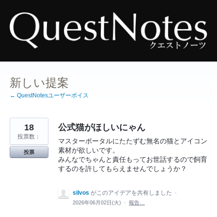
コ
ン
テ
ン
ツ
へ
ス
キ
ッ
プ
新しい提案
← QuestNotesユーザーボイス
18
公式猫がほしいにゃん
投票数：
マスターポータルにたたずむ無名の猫とアイコン
素材が欲しいです。
投票
みんなでちゃんと責任もってお世話するので飼育
するのを許してもらえませんでしょうか？
silvos
がこのアイデアを共有しました
·
2026年06月02日(火)
·
報告…