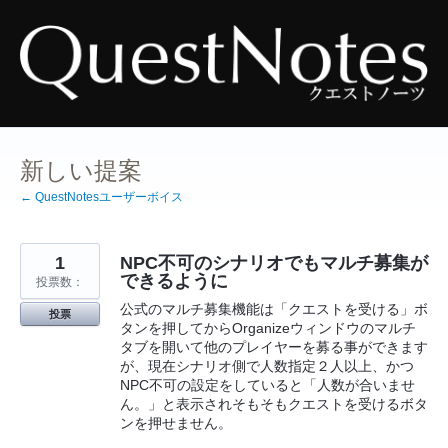
コ
ン
テ
ン
ツ
へ
ス
キ
ッ
プ
新しい提案
← QuestNotesユーザーボイス
1
NPC不可のシナリオでもマルチ募集が
できるように
投票数：
公式のマルチ募集機能は「クエストを受ける」ボ
投票
タンを押してからOrganizeウィンドウのマルチ
タブを開いて他のプレイヤーを募る事ができます
が、現在シナリオ側で人数指定２人以上、かつ
NPC不可の設定をしていると「人数が合いませ
ん。」と表示されそもそもクエストを受けるボタ
ンを押せません。