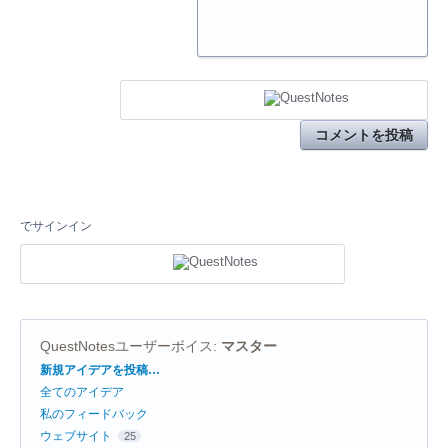
コメントを投稿
でサインイン
QuestNotesユーザーボイス
:
マスター
カ
新規アイデアを投稿…
テ
全てのアイデア
ゴ
リ
私のフィードバック
ウェブサイト
25