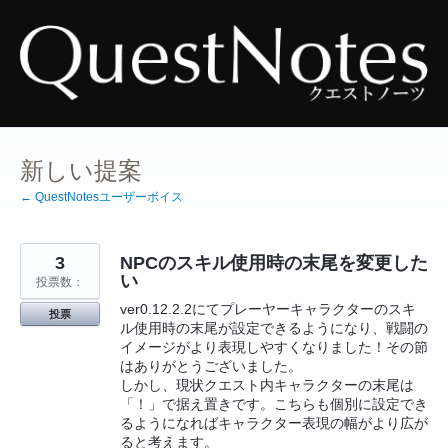
コ
ン
テ
ン
ツ
へ
ス
キ
ッ
プ
新しい提案
← QuestNotesユーザーボイス
3
NPCのスキル使用時の末尾を変更した
い
投票数：
ver0.12.2.2にてプレーヤーキャラクターのスキ
投票
ル使用時の末尾が設定できるようになり、戦闘の
イメージがより表現しやすくなりました！その節
はありがとうございました。
しかし、現状クエスト内キャラクターの末尾は
「！」で据え置きです。こちらも個別に設定でき
るようになればキャラクター表現の幅がより広が
ると考えます。