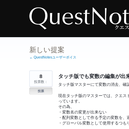
コ
ン
テ
ン
ツ
へ
ス
キ
ッ
プ
新しい提案
← QuestNotesユーザーボイス
8
タッチ版でも変数の編集が出
投票数：
タッチ版マスターにて変数の消去、確
投票
現在タッチ版のマスターでは、クエス
っています。
その為、
・変数名の変更が出来ない
・配列変数として作る予定の変数を、
・グローバル変数として使用するつも