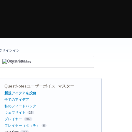
でサインイン
QuestNotes
QuestNotesユーザーボイス
:
マスター
カ
新規アイデアを投稿…
テ
全てのアイデア
ゴ
リ
私のフィードバック
ウェブサイト
25
プレイヤー
307
プレイヤー（タッチ）
6
マスター
247