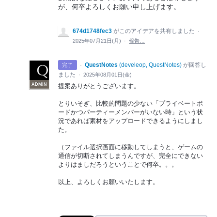
が、何卒よろしくお願い申し上げます。
674d1748fec3
がこのアイデアを共有しました
·
2025年07月21日(月)
·
報告…
·
QuestNotes
(
develeop, QuestNotes
)
が回答し
完了
ました
·
2025年08月01日(金)
ADMIN
提案ありがとうございます。
とりいそぎ、比較的問題の少ない「プライベートボ
ードかつパーティーメンバーがいない時」という状
況であれば素材をアップロードできるようにしまし
た。
（ファイル選択画面に移動してしまうと、ゲームの
通信が切断されてしまうんですが、完全にできない
よりはましだろうということで何卒。。。
以上、よろしくお願いいたします。