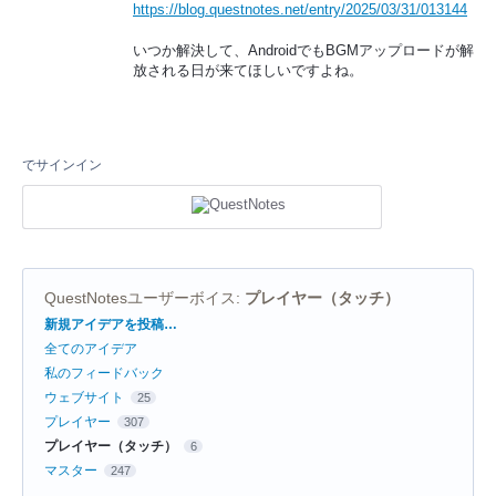
https://blog.questnotes.net/entry/2025/03/31/013144
いつか解決して、AndroidでもBGMアップロードが解
放される日が来てほしいですよね。
でサインイン
QuestNotesユーザーボイス
:
プレイヤー（タッチ）
カ
新規アイデアを投稿…
テ
全てのアイデア
ゴ
リ
私のフィードバック
ウェブサイト
25
プレイヤー
307
プレイヤー（タッチ）
6
マスター
247