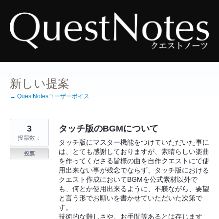
コ
ン
テ
ン
ツ
へ
ス
キ
ッ
プ
新しい提案
← QuestNotesユーザーボイス
3
タッチ版のBGMについて
投票数：
タッチ版にマスター機能をつけていただいた事に
は、とても感謝しておりますが、素晴らしい楽曲
投票
を作ってくださる皆様の曲を自作クエストにて使
用出来ない事が残念でならず、タッチ版における
クエスト作成においてBGMを公式素材以外で
も、何とか使用出来るように、不躾ながら、要望
と言う形でお願いを書かせていただいた次第で
す。
技術的な難しさや、お手間等あるとは存じます