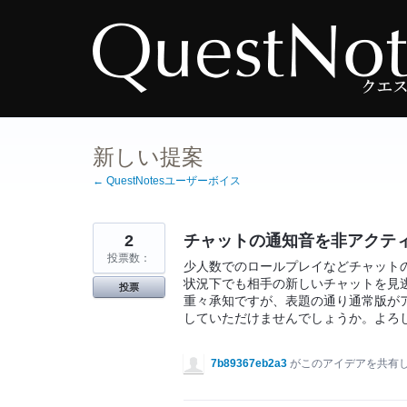
コ
ン
テ
ン
ツ
へ
ス
キ
ッ
プ
新しい提案
← QuestNotesユーザーボイス
2
チャットの通知音を非アクテ
投票数：
少人数でのロールプレイなどチャットの進
状況下でも相手の新しいチャットを見
投票
重々承知ですが、表題の通り通常版が
していただけませんでしょうか。よろ
7b89367eb2a3
がこのアイデアを共有