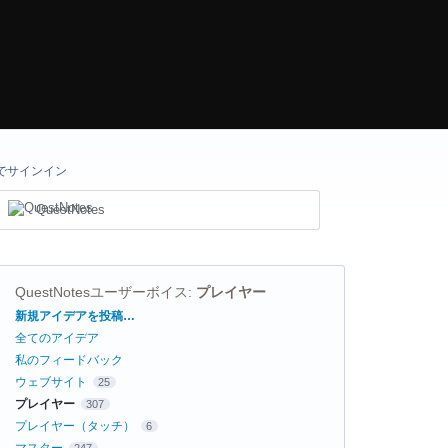
でサインイン
QuestNotes
QuestNotesユーザーボイス
:
プレイヤー
カ
新規アイデアを投稿…
テ
全てのアイデア
ゴ
リ
私のフィードバック
ウェブサイト
25
プレイヤー
307
プレイヤー（タッチ）
6
マスター
247