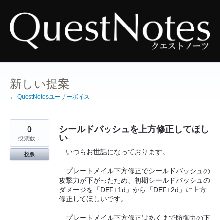
コ
ン
テ
ン
ツ
へ
ス
キ
ッ
プ
新しい提案
← QuestNotesユーザーボイス
0
シールドバッシュを上方修正してほし
い
投票数：
いつもお世話になっております。
投票
プレートメイル下方修正でシールドバッシュの
攻撃力が下がったため、初期シールドバッシュの
ダメージを「DEF+1d」から「DEF+2d」に上方
修正してほしいです。
プレートメイル下方修正はあくまで防御力の下