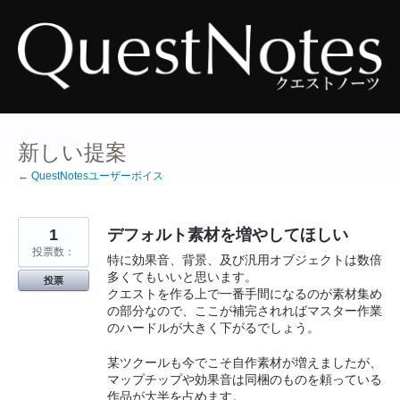
コ
ン
テ
ン
ツ
へ
ス
キ
ッ
プ
新しい提案
← QuestNotesユーザーボイス
1
デフォルト素材を増やしてほしい
投票数：
特に効果音、背景、及び汎用オブジェクトは数倍
多くてもいいと思います。
投票
クエストを作る上で一番手間になるのが素材集め
の部分なので、ここが補完されればマスター作業
のハードルが大きく下がるでしょう。
某ツクールも今でこそ自作素材が増えましたが、
マップチップや効果音は同梱のものを頼っている
作品が大半を占めます。