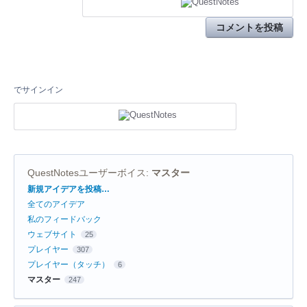
コメントを投稿
でサインイン
QuestNotesユーザーボイス
:
マスター
カ
新規アイデアを投稿…
テ
全てのアイデア
ゴ
リ
私のフィードバック
ウェブサイト
25
プレイヤー
307
プレイヤー（タッチ）
6
マスター
247