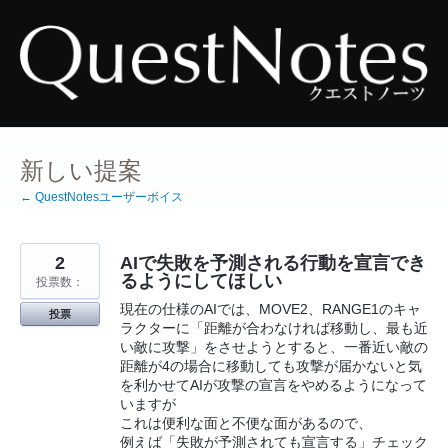
コ
ン
テ
ン
ツ
へ
ス
キ
ッ
プ
新しい提案
← QuestNotesユーザーボイス
2
AIで失敗を予測される行動を宣言でき
るようにしてほしい
投票数：
現在の仕様のAIでは、MOVE2、RANGE1のキャ
投票
ラクターに「距離が合わなければ移動し、最も近
い敵に攻撃」をさせようとすると、一番近い敵の
距離が4の場合に移動しても攻撃が届かないと気
を利かせてAIが攻撃の宣言をやめるようになって
いますが
これは便利な面と不便な面があるので、
例えば「失敗が予測されても宣言する」チェック